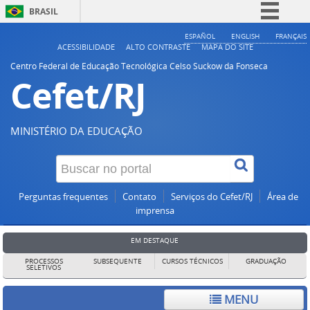
BRASIL
Simplifique!
ESPAÑOL
ENGLISH
FRANÇAIS
ACESSIBILIDADE
ALTO CONTRASTE
MAPA DO SITE
Comunica BR
Centro Federal de Educação Tecnológica Celso Suckow da Fonseca
Cefet/RJ
Participe
Acesso à informação
Legislação
MINISTÉRIO DA EDUCAÇÃO
Canais
Perguntas frequentes
Contato
Serviços do Cefet/RJ
Área de
imprensa
EM DESTAQUE
PROCESSOS
SUBSEQUENTE
CURSOS TÉCNICOS
GRADUAÇÃO
SELETIVOS
MENU