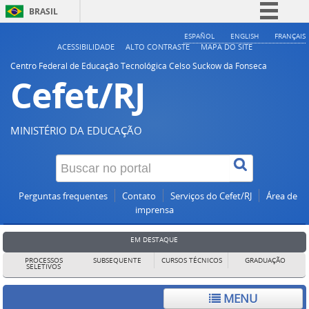
BRASIL
Simplifique!
ESPAÑOL
ENGLISH
FRANÇAIS
ACESSIBILIDADE
ALTO CONTRASTE
MAPA DO SITE
Comunica BR
Centro Federal de Educação Tecnológica Celso Suckow da Fonseca
Cefet/RJ
Participe
Acesso à informação
Legislação
MINISTÉRIO DA EDUCAÇÃO
Canais
Perguntas frequentes
Contato
Serviços do Cefet/RJ
Área de
imprensa
EM DESTAQUE
PROCESSOS
SUBSEQUENTE
CURSOS TÉCNICOS
GRADUAÇÃO
SELETIVOS
MENU