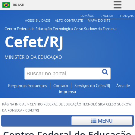
BRASIL
Simplifique!
ESPAÑOL
ENGLISH
FRANÇAIS
ACESSIBILIDADE
ALTO CONTRASTE
MAPA DO SITE
Comunica BR
Centro Federal de Educação Tecnológica Celso Suckow da Fonseca
Cefet/RJ
Participe
Acesso à informação
Legislação
MINISTÉRIO DA EDUCAÇÃO
Canais
Perguntas frequentes
Contato
Serviços do Cefet/RJ
Área de
imprensa
PÁGINA INICIAL
>
CENTRO FEDERAL DE EDUCAÇÃO TECNOLÓGICA CELSO SUCKOW
DA FONSECA - CEFET/RJ
MENU
Centro Federal de Educação