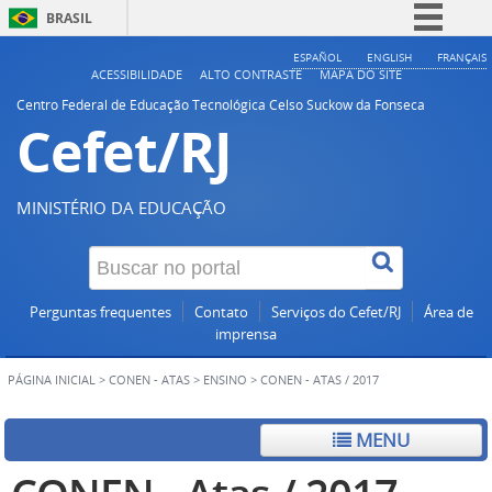
BRASIL
Simplifique!
ESPAÑOL
ENGLISH
FRANÇAIS
ACESSIBILIDADE
ALTO CONTRASTE
MAPA DO SITE
Comunica BR
Centro Federal de Educação Tecnológica Celso Suckow da Fonseca
Cefet/RJ
Participe
Acesso à informação
Legislação
MINISTÉRIO DA EDUCAÇÃO
Canais
Perguntas frequentes
Contato
Serviços do Cefet/RJ
Área de
imprensa
PÁGINA INICIAL
>
CONEN - ATAS
>
ENSINO
>
CONEN - ATAS / 2017
MENU