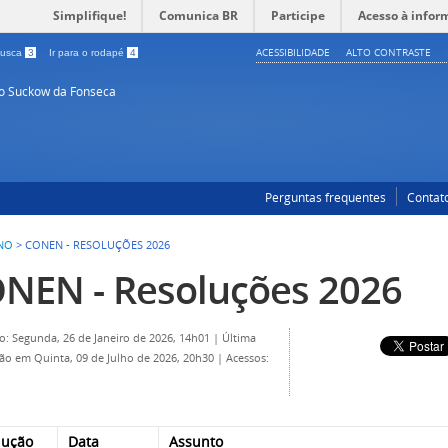
Simplifique!
Comunica BR
Participe
Acesso à infor
ACESSIBILIDADE
ALTO CONTRASTE
 busca
3
Ir para o rodapé
4
so Suckow da Fonseca
Perguntas frequentes
Contat
NO
>
CONEN - RESOLUÇÕES 2026
NEN - Resoluções 2026
o: Segunda, 26 de Janeiro de 2026, 14h01
|
Última
ção em Quinta, 09 de Julho de 2026, 20h30
|
Acessos:
lução
Data
Assunto