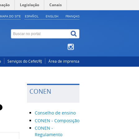
mação
Legislação
Canais
MAPA DO SITE
ESPAÑOL
ENGLISH
FRANÇAIS
o
Serviços do Cefet/RJ
Área de imprensa
CONEN
Conselho de ensino
CONEN - Composição
CONEN -
Regulamento