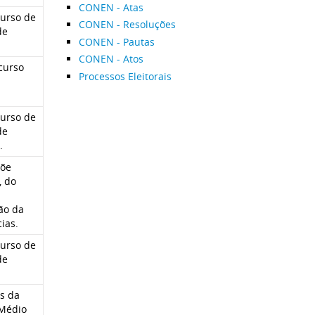
CONEN - Atas
curso de
CONEN - Resoluções
de
CONEN - Pautas
CONEN - Atos
curso
Processos Eleitorais
curso de
de
.
põe
, do
ão da
ias.
curso de
de
s da
 Médio