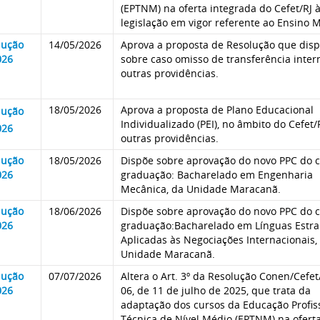
(EPTNM) na oferta integrada do Cefet/RJ 
legislação em vigor referente ao Ensino 
lução
14/05/2026
Aprova a proposta de Resolução que dis
026
sobre caso omisso de transferência inter
outras providências.
18/05/2026
Aprova a proposta de Plano Educacional
lução
Individualizado (PEI), no âmbito do Cefet/
026
outras providências.
lução
18/05/2026
Dispõe sobre aprovação do novo PPC do 
026
graduação: Bacharelado em Engenharia
Mecânica, da Unidade Maracanã.
lução
18/06/2026
Dispõe sobre aprovação do novo PPC do 
026
graduação:Bacharelado em Línguas Estra
Aplicadas às Negociações Internacionais,
Unidade Maracanã.
lução
07/07/2026
Altera o Art. 3º da Resolução Conen/Cefet
026
06, de 11 de julho de 2025, que trata da
adaptação dos cursos da Educação Profis
Técnica de Nível Médio (EPTNM) na ofert