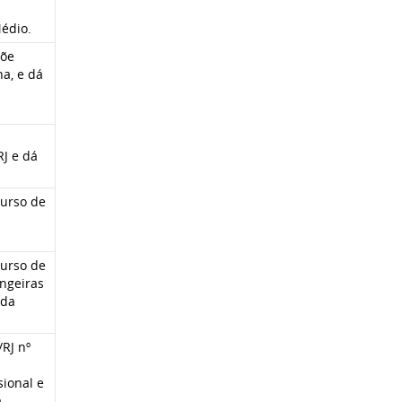
à
Médio.
põe
na, e dá
RJ e dá
curso de
curso de
ngeiras
 da
/RJ nº
sional e
a