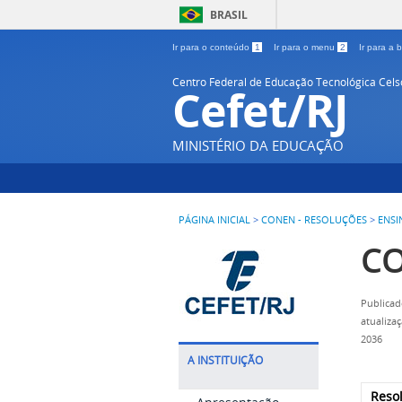
BRASIL
Ir para o conteúdo
1
Ir para o menu
2
Ir para a
Centro Federal de Educação Tecnológica Cel
Cefet/RJ
MINISTÉRIO DA EDUCAÇÃO
PÁGINA INICIAL
>
CONEN - RESOLUÇÕES
>
ENSI
CO
Publicad
atualiza
2036
A INSTITUIÇÃO
Reso