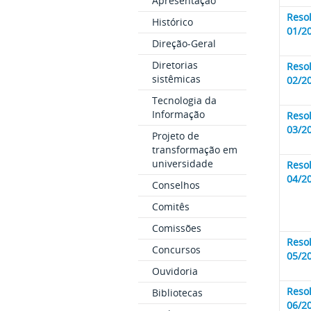
Apresentação
Reso
Histórico
01/2
Direção-Geral
Diretorias
Reso
sistêmicas
02/2
Tecnologia da
Informação
Reso
03/2
Projeto de
transformação em
universidade
Reso
04/2
Conselhos
Comitês
Comissões
Reso
Concursos
05/2
Ouvidoria
Reso
Bibliotecas
06/2