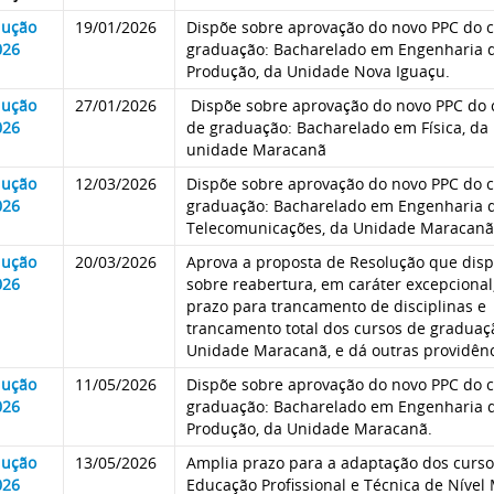
lução
19/01/2026
Dispõe sobre aprovação do novo PPC do 
026
graduação: Bacharelado em Engenharia 
Produção, da Unidade Nova Iguaçu.
lução
27/01/2026
Dispõe sobre aprovação do novo PPC do 
026
de graduação: Bacharelado em Física, da
unidade Maracanã
lução
12/03/2026
Dispõe sobre aprovação do novo PPC do 
026
graduação: Bacharelado em Engenharia 
Telecomunicações, da Unidade Maracanã
lução
20/03/2026
Aprova a proposta de Resolução que dis
026
sobre reabertura, em caráter excepcional
prazo para trancamento de disciplinas e
trancamento total dos cursos de graduaç
Unidade Maracanã, e dá outras providênc
lução
11/05/2026
Dispõe sobre aprovação do novo PPC do 
026
graduação: Bacharelado em Engenharia 
Produção, da Unidade Maracanã.
lução
13/05/2026
Amplia prazo para a adaptação dos curso
026
Educação Profissional e Técnica de Nível