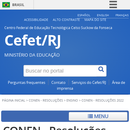
BRASIL
Simplifique!
ESPAÑOL
ENGLISH
FRANÇAIS
ACESSIBILIDADE
ALTO CONTRASTE
MAPA DO SITE
Comunica BR
Centro Federal de Educação Tecnológica Celso Suckow da Fonseca
Cefet/RJ
Participe
Acesso à informação
Legislação
MINISTÉRIO DA EDUCAÇÃO
Canais
Perguntas frequentes
Contato
Serviços do Cefet/RJ
Área de
imprensa
PÁGINA INICIAL
>
CONEN - RESOLUÇÕES
>
ENSINO
>
CONEN - RESOLUÇÕES 2022
MENU