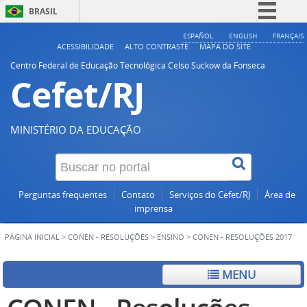
BRASIL
Simplifique!
ESPAÑOL
ENGLISH
FRANÇAIS
ACESSIBILIDADE
ALTO CONTRASTE
MAPA DO SITE
Comunica BR
Centro Federal de Educação Tecnológica Celso Suckow da Fonseca
Cefet/RJ
Participe
Acesso à informação
Legislação
MINISTÉRIO DA EDUCAÇÃO
Canais
Perguntas frequentes
Contato
Serviços do Cefet/RJ
Área de
imprensa
PÁGINA INICIAL
>
CONEN - RESOLUÇÕES
>
ENSINO
>
CONEN - RESOLUÇÕES 2017
MENU