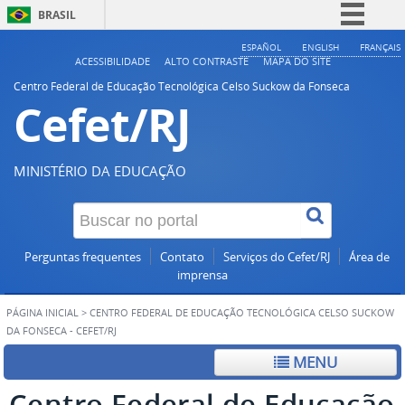
BRASIL
Simplifique!
ESPAÑOL
ENGLISH
FRANÇAIS
ACESSIBILIDADE
ALTO CONTRASTE
MAPA DO SITE
Comunica BR
Centro Federal de Educação Tecnológica Celso Suckow da Fonseca
Cefet/RJ
Participe
Acesso à informação
Legislação
MINISTÉRIO DA EDUCAÇÃO
Canais
Perguntas frequentes
Contato
Serviços do Cefet/RJ
Área de
imprensa
PÁGINA INICIAL
>
CENTRO FEDERAL DE EDUCAÇÃO TECNOLÓGICA CELSO SUCKOW
DA FONSECA - CEFET/RJ
MENU
Centro Federal de Educação