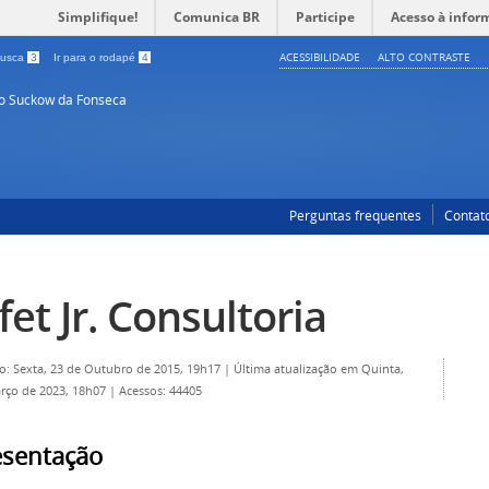
Simplifique!
Comunica BR
Participe
Acesso à infor
ACESSIBILIDADE
ALTO CONTRASTE
 busca
3
Ir para o rodapé
4
so Suckow da Fonseca
Perguntas frequentes
Contat
fet Jr. Consultoria
o: Sexta, 23 de Outubro de 2015, 19h17
|
Última atualização em Quinta,
rço de 2023, 18h07
|
Acessos: 44405
esentação