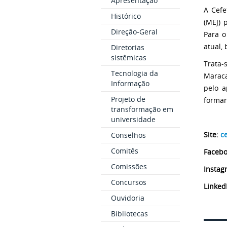
Apresentação
A Cefe
Histórico
(MEJ) 
Direção-Geral
Para o
atual,
Diretorias
sistêmicas
Trata-
Tecnologia da
Maraca
Informação
pelo a
Projeto de
formar
transformação em
universidade
Site:
c
Conselhos
Comitês
Faceb
Comissões
Instag
Concursos
Linked
Ouvidoria
Bibliotecas