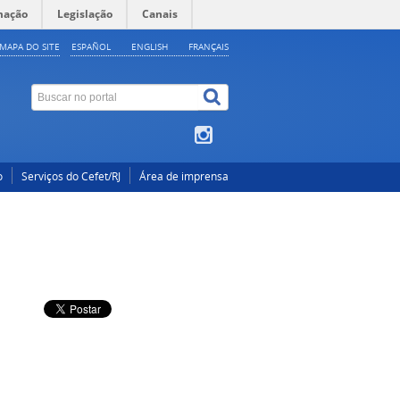
mação
Legislação
Canais
MAPA DO SITE
ESPAÑOL
ENGLISH
FRANÇAIS
o
Serviços do Cefet/RJ
Área de imprensa