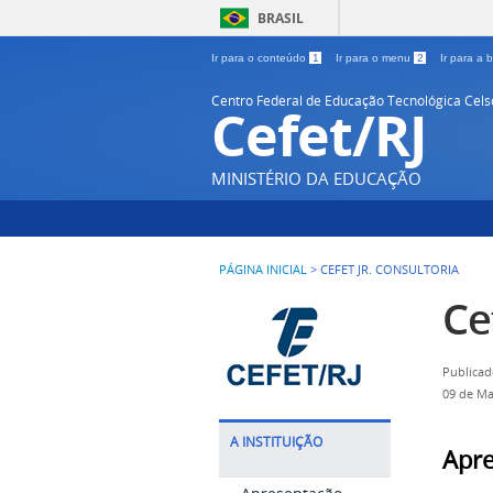
BRASIL
Ir para o conteúdo
1
Ir para o menu
2
Ir para a
Centro Federal de Educação Tecnológica Cel
Cefet/RJ
MINISTÉRIO DA EDUCAÇÃO
PÁGINA INICIAL
>
CEFET JR. CONSULTORIA
Ce
Publicad
09 de Ma
A INSTITUIÇÃO
Apr