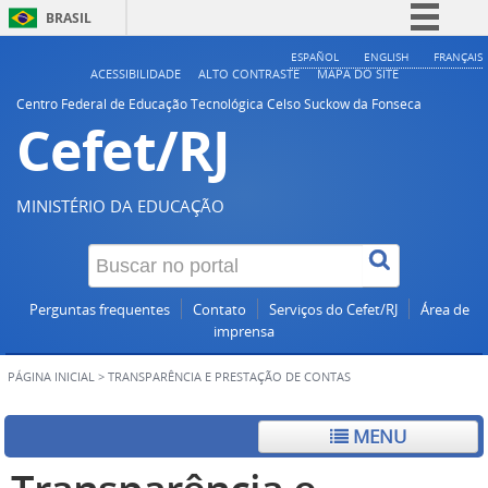
BRASIL
Simplifique!
ESPAÑOL
ENGLISH
FRANÇAIS
ACESSIBILIDADE
ALTO CONTRASTE
MAPA DO SITE
Comunica BR
Centro Federal de Educação Tecnológica Celso Suckow da Fonseca
Cefet/RJ
Participe
Acesso à informação
Legislação
MINISTÉRIO DA EDUCAÇÃO
Canais
Perguntas frequentes
Contato
Serviços do Cefet/RJ
Área de
imprensa
PÁGINA INICIAL
>
TRANSPARÊNCIA E PRESTAÇÃO DE CONTAS
MENU