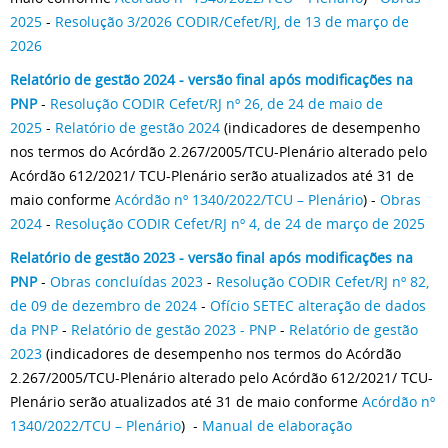
2025
-
Resolução 3/2026 CODIR/Cefet/RJ, de 13 de março de
2026
Relatório de gestão 2024 - versão final após modificações na
PNP
-
Resolução CODIR Cefet/RJ nº 26, de 24 de maio de
2025
-
Relatório de gestão 2024
(indicadores d
e desempenho
nos termos do Acórdão 2.267/2005/TCU-Plenário alterado pelo
Acórdão 612/2021/ TCU-Plenário serão atualizados até 31 de
maio
conforme
Acórdão nº 1340/2022/TCU – Plenário
)
-
Obras
2024
-
Resolução CODIR Cefet/RJ nº 4, de 24 de março de 2025
Relatório de gestão 2023 - versão final após modificações na
PNP
-
Obras concluídas 2023
-
Resolução CODIR Cefet/RJ nº 82,
de 09 de dezembro de 2024
-
Ofício SETEC alteração de dados
da PNP
-
Relatório de gestão 2023 - PNP
-
Relatório de gestão
2023
(indicadores d
e desempenho nos termos do Acórdão
2.267/2005/TCU-Plenário alterado pelo Acórdão 612/2021/ TCU-
Plenário serão atualizados até 31 de maio
conforme
Acórdão nº
1340/2022/TCU – Plenário
) -
Manual de elaboração