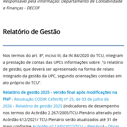
Responsável pela informação: Departamento de Contabilidade
e Finanças - DECOF
Relatório de Gestão
Nos termos do art. 8º, inciso III, da IN 84/2020 do TCU, integram
a prestação de contas das UPCs informações sobre: “o relatório
de gestão, que deverá ser apresentado na forma de relato
integrado da gestão da UPC, segundo orientações contidas em
ato próprio do TCU”.
Relatório de gestão 2025 - versão final após modificações na
PNP
-
Resolução CODIR Cefet/RJ nº 25, de 03 de julho de
2026
-
Relatório de gestão 2025
(indicadores d
e desempenho
nos termos do Acórdão 2.267/2005/TCU-Plenário alterado pelo
Acórdão 612/2021/ TCU-Plenário serão atualizados até 31 de
maio
conforme
Acórdão nº 1340/2022/TCU – Plenário
)
-
Obras