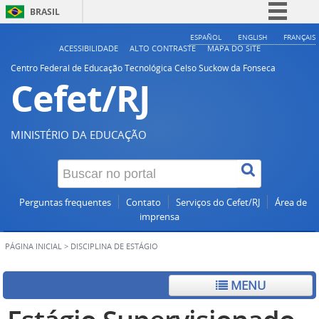
BRASIL
Simplifique!
ESPAÑOL
ENGLISH
FRANÇAIS
ACESSIBILIDADE
ALTO CONTRASTE
MAPA DO SITE
Comunica BR
Centro Federal de Educação Tecnológica Celso Suckow da Fonseca
Cefet/RJ
Participe
Acesso à informação
Legislação
MINISTÉRIO DA EDUCAÇÃO
Canais
Perguntas frequentes
Contato
Serviços do Cefet/RJ
Área de
imprensa
PÁGINA INICIAL
>
DISCIPLINA DE ESTÁGIO
MENU