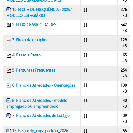
MODELO EMPREGADO OU MEI
kB
10. FICHA DE FREQUÊNCIA - 2026.1
[ ]
276
MODELO ESTAGIÁRIO
kB
2. FLUXO BÁSICO DA DES
[ ]
542
kB
3. Fluxo da disciplina
[ ]
129
kB
4. Passo a Passo
[ ]
65
kB
5. Perguntas Frequentes
[ ]
254
kB
6. Plano de Atividades - Orientações
[ ]
138
kB
8. Plano de Atividades - modelo
[ ]
40
empregado ou empreendedor
kB
7. Plano de Atividades de Estágio
[ ]
39
kB
13. Relatório_capa padrão_2026
[ ]
55