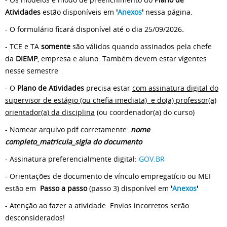
Atividades
estão disponíveis em
'
Anexos
'
nessa página.
- O formulário ficará disponível até o dia 25/09/2026
.
- TCE e TA
somente
são válidos quando assinados pela chefe
da
DIEMP
, empresa e aluno. Também devem estar vigentes
nesse semestre
- O
Plano de Atividades
precisa estar
com assinatura digital do
supervisor de estágio (ou chefia imediata) e do(a) professor(a)
orientador(a) da disciplina
(ou coordenador(a) do curso)
- Nomear arquivo pdf corretamente:
nome
completo_matricula_sigla do documento
- Assinatura preferencialmente digital:
GOV.BR
- Orientações de documento de vínculo empregatício ou MEI
estão em
Passo a passo
(passo 3) disponível em
'
Anexos
'
- Atenção ao fazer a atividade. Envios incorretos serão
desconsiderados!