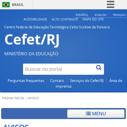
BRASIL
Simplifique!
ESPAÑOL
ENGLISH
FRANÇAIS
ACESSIBILIDADE
ALTO CONTRASTE
MAPA DO SITE
Comunica BR
Centro Federal de Educação Tecnológica Celso Suckow da Fonseca
Cefet/RJ
Participe
Acesso à informação
Legislação
MINISTÉRIO DA EDUCAÇÃO
Canais
Perguntas frequentes
Contato
Serviços do Cefet/RJ
Área de
imprensa
PÁGINA INICIAL
>
AVISOS
MENU