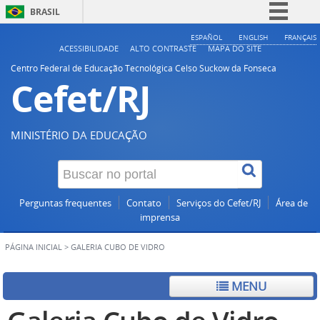
BRASIL
Simplifique!
ESPAÑOL
ENGLISH
FRANÇAIS
ACESSIBILIDADE
ALTO CONTRASTE
MAPA DO SITE
Comunica BR
Centro Federal de Educação Tecnológica Celso Suckow da Fonseca
Cefet/RJ
Participe
Acesso à informação
Legislação
MINISTÉRIO DA EDUCAÇÃO
Canais
Perguntas frequentes
Contato
Serviços do Cefet/RJ
Área de
imprensa
PÁGINA INICIAL
>
GALERIA CUBO DE VIDRO
MENU