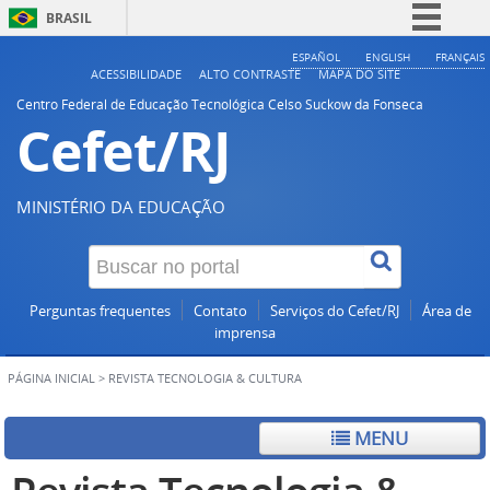
BRASIL
Simplifique!
ESPAÑOL
ENGLISH
FRANÇAIS
ACESSIBILIDADE
ALTO CONTRASTE
MAPA DO SITE
Comunica BR
Centro Federal de Educação Tecnológica Celso Suckow da Fonseca
Cefet/RJ
Participe
Acesso à informação
Legislação
MINISTÉRIO DA EDUCAÇÃO
Canais
Perguntas frequentes
Contato
Serviços do Cefet/RJ
Área de
imprensa
PÁGINA INICIAL
>
REVISTA TECNOLOGIA & CULTURA
MENU