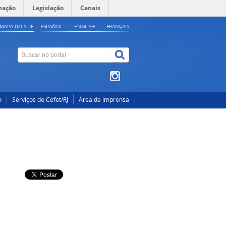
mação
Legislação
Canais
MAPA DO SITE
ESPAÑOL
ENGLISH
FRANÇAIS
o
Serviços do Cefet/RJ
Área de imprensa