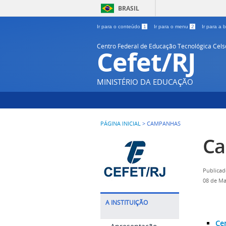
BRASIL
Ir para o conteúdo
1
Ir para o menu
2
Ir para a
Centro Federal de Educação Tecnológica Cel
Cefet/RJ
MINISTÉRIO DA EDUCAÇÃO
PÁGINA INICIAL
>
CAMPANHAS
C
Publicad
08 de Ma
A INSTITUIÇÃO
Cen