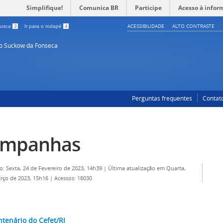
Simplifique!
Comunica BR
Participe
Acesso à infor
ACESSIBILIDADE
ALTO CONTRASTE
 busca
3
Ir para o rodapé
4
so Suckow da Fonseca
Perguntas frequentes
Contat
ampanhas
o: Sexta, 24 de Fevereiro de 2023, 14h39
|
Última atualização em Quarta,
rço de 2023, 15h16
|
Acessos: 18030
tenário do Cefet/RJ