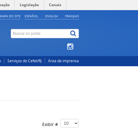
mação
Legislação
Canais
MAPA DO SITE
ESPAÑOL
ENGLISH
FRANÇAIS
o
Serviços do Cefet/RJ
Área de imprensa
Exibir #