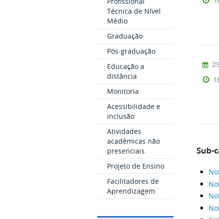
1
Profissional
Técnica de Nível
Médio
Graduação
Pós-graduação
29
Educação a
distância
1
Monitoria
Acessibilidade e
inclusão
Atividades
acadêmicas não
Sub-c
presenciais
Projeto de Ensino
No
Facilitadores de
No
Aprendizagem
No
No