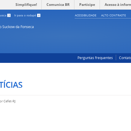
Simplifique!
Comunica BR
Participe
Acesso à infor
ACESSIBILIDADE
ALTO CONTRASTE
 busca
3
Ir para o rodapé
4
so Suckow da Fonseca
Perguntas frequentes
Contat
ÍCIAS
por
Cefet-RJ