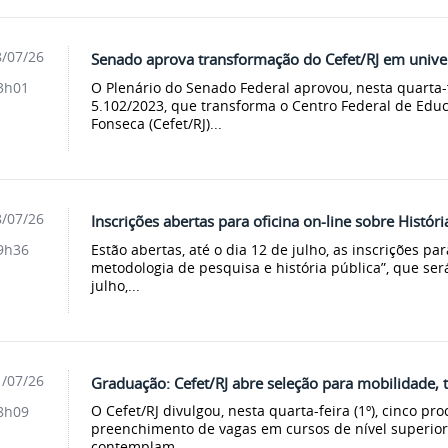
/07/26
Senado aprova transformação do Cefet/RJ em unive
O Plenário do Senado Federal aprovou, nesta quarta-fei
3h01
5.102/2023, que transforma o Centro Federal de Edu
Fonseca (Cefet/RJ)...
/07/26
Inscrições abertas para oficina on-line sobre Históri
Estão abertas, até o dia 12 de julho, as inscrições par
9h36
metodologia de pesquisa e história pública”, que ser
julho,...
/07/26
Graduação: Cefet/RJ abre seleção para mobilidade, 
O Cefet/RJ divulgou, nesta quarta-feira (1º), cinco pr
8h09
preenchimento de vagas em cursos de nível superior 
contemplam...