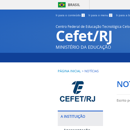
BRASIL
Ir para o conteúdo
1
Ir para o menu
2
Ir para a
Centro Federal de Educação Tecnológica Cel
Cefet/RJ
MINISTÉRIO DA EDUCAÇÃO
PÁGINA INICIAL
>
NOTÍCIAS
NOT
Escrito 
A INSTITUIÇÃO