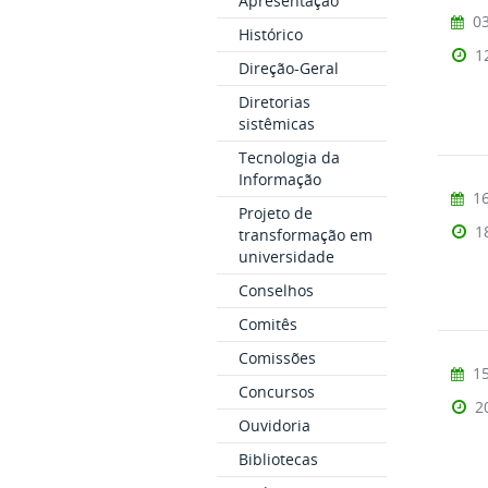
Apresentação
03
Histórico
1
Direção-Geral
Diretorias
sistêmicas
Tecnologia da
Informação
16
Projeto de
1
transformação em
universidade
Conselhos
Comitês
Comissões
15
Concursos
2
Ouvidoria
Bibliotecas