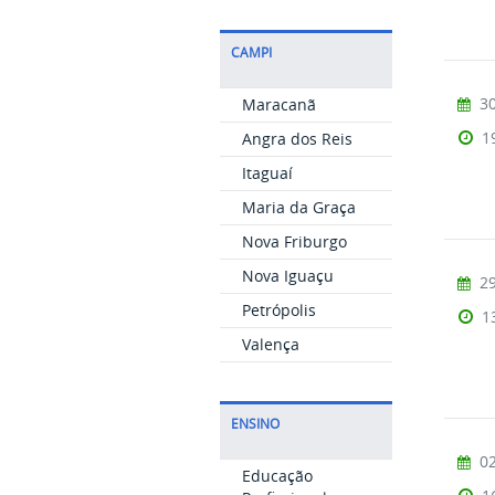
CAMPI
30
Maracanã
1
Angra dos Reis
Itaguaí
Maria da Graça
Nova Friburgo
Nova Iguaçu
29
Petrópolis
1
Valença
ENSINO
02
Educação