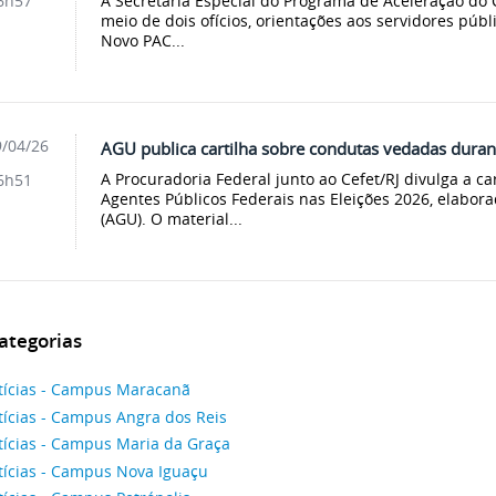
A Secretaria Especial do Programa de Aceleração do 
6h57
meio de dois ofícios, orientações aos servidores públ
Novo PAC...
/04/26
AGU publica cartilha sobre condutas vedadas durant
A Procuradoria Federal junto ao Cefet/RJ divulga a c
6h51
Agentes Públicos Federais nas Eleições 2026, elabor
(AGU). O material...
ategorias
tícias - Campus Maracanã
tícias - Campus Angra dos Reis
tícias - Campus Maria da Graça
tícias - Campus Nova Iguaçu