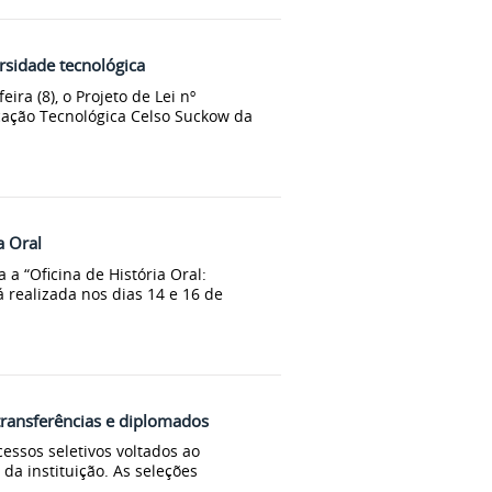
rsidade tecnológica
ra (8), o Projeto de Lei nº
cação Tecnológica Celso Suckow da
a Oral
a a “Oficina de História Oral:
á realizada nos dias 14 e 16 de
transferências e diplomados
ocessos seletivos voltados ao
da instituição. As seleções