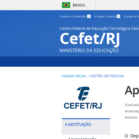
BRASIL
Ir para o conteúdo
1
Ir para o menu
2
Ir para a
Centro Federal de Educação Tecnológica Cel
Cefet/RJ
MINISTÉRIO DA EDUCAÇÃO
PÁGINA INICIAL
>
GESTÃO DE PESSOAS
Ap
Publicad
atualiza
Acessos:
A INSTITUIÇÃO
O Depa