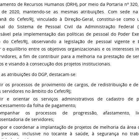
amento de Recursos Humanos (DRH), por meio da Portaria nº 320,
 de 2020, mantendo-se as mesmas atribuições. Com sede na
nã do Cefet/RJ, vinculado à Direção-Geral, constitui-se como
nal do Sistema de Pessoal Civil da Administração Federal (
sável pela implementação das políticas de pessoal do Poder Exe
 do Cefet/RJ, observando a legislação de pessoal vigente e
 o equilíbrio entre os objetivos organizacionais e os interesses i
rvidores, a fim de contribuir para a melhoria na prestação de ser
os e visando à consecução dos projetos institucionais.
 as atribuições do DGP, destacam-se:
rir os processos de provimento de cargos, de redistribuição e d
 servidores no âmbito do Cefet/RJ;
rir e orientar os serviços administrativos de cadastro de 
ocessamento da folha de pagamento;
ompanhar os processos de progressão, afastamento, l
sentadoria de servidores;
opor e coordenar a implantação de projetos de melhoria da área 
 pessoas, inclusive no tocante à saúde, à segurança no tra