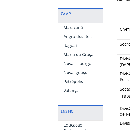
CAMPI
Maracanã
Chef
Angra dos Reis
Secr
Itaguaí
Maria da Graça
Divi
Nova Friburgo
(DAP
Nova Iguaçu
Divi
Períc
Petrópolis
Seçã
Valença
Trab
Divis
ENSINO
de P
Divis
Educação