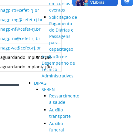
em cursos e
eventos
nagp-it@cefet-rj.br
Solicitação de
nagp-mg@cefet-rj.br
Pagamento
nagp-nf@cefet-rj.br
de Diárias e
Passagens
nagp-ni@cefet-rj.br
para
nagp-va@cefet-rj.br
capacitação
Avaliação de
aguardando implantação
Desempenho de
aguardando implantação
Técnico-
Administrativos
DIPAG
SEBEN
Ressarcimento
a saúde
Auxílio
transporte
Auxílio
funeral