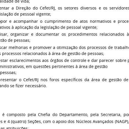
lidade de vida;
ientar a Direção do Cefet/RJ, os setores diversos e os servidore
islação de pessoal vigente;
opor e acompanhar o cumprimento de atos normativos e proce
ativos à aplicação da legislação de pessoal vigente;
visar, organizar e documentar os procedimentos relacionados 
stão de pessoas;
scar melhorias e promover a otimização dos processos de trabalho
 processos relacionados à área de gestão de pessoas;
star esclarecimentos aos órgãos de controle e dar parecer sobre 
inistrativos, em questões pertinentes à área de gestão
 pessoas;
presentar o Cefet/RJ nos foros específicos da área de gestão de
ndo se fizer necessário.
é composto pela Chefia do Departamento, pela Secretaria, por
es e 4 (quatro) Seções, com o apoio dos Núcleos Avançados (NAGP)
as atribuições: