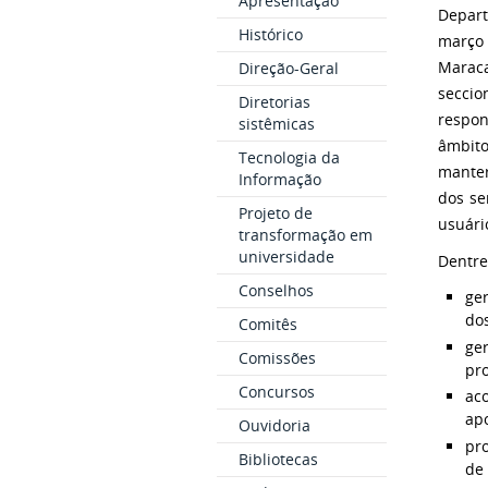
Apresentação
Depart
Histórico
março
Maraca
Direção-Geral
seccio
Diretorias
respon
sistêmicas
âmbito
Tecnologia da
manter
Informação
dos se
Projeto de
usuári
transformação em
universidade
Dentre
Conselhos
ge
dos
Comitês
ge
Comissões
pr
Concursos
ac
apo
Ouvidoria
pr
Bibliotecas
de