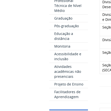
Profissional
Divis
Técnica de Nível
Dese
Médio
Divi
Graduação
e Di
Pós-graduação
Seçã
Educação a
distância
Divi
Monitoria
Seção
Acessibilidade e
inclusão
Seçã
Atividades
(SECA
acadêmicas não
presenciais
Projeto de Ensino
Facilitadores de
Aprendizagem