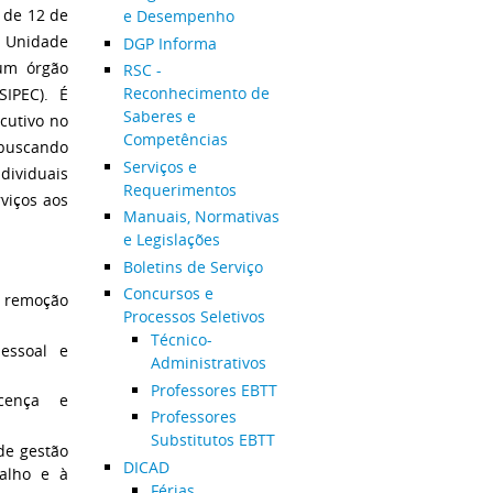
 de 12 de
e Desempenho
 Unidade
DGP Informa
 um órgão
RSC -
Reconhecimento de
SIPEC). É
Saberes e
cutivo no
Competências
 buscando
Serviços e
ndividuais
Requerimentos
viços aos
Manuais, Normativas
e Legislações
Boletins de Serviço
Concursos e
e remoção
Processos Seletivos
Técnico-
pessoal e
Administrativos
Professores EBTT
icença e
Professores
Substitutos EBTT
de gestão
DICAD
balho e à
Férias