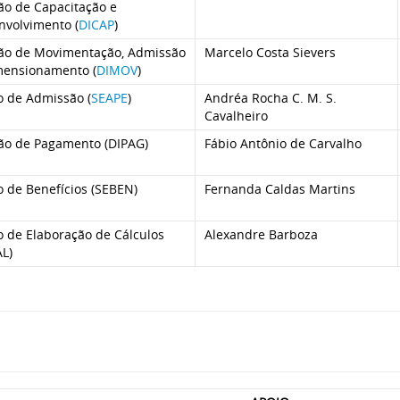
ão de Capacitação e
nvolvimento (
DICAP
)
são de Movimentação, Admissão
Marcelo Costa Sievers
mensionamento (
DIMOV
)
o de Admissão (
SEAPE
)
Andréa Rocha C. M. S.
Cavalheiro
são de Pagamento (DIPAG)
Fábio Antônio de Carvalho
 de Benefícios (SEBEN)
Fernanda Caldas Martins
o de Elaboração de Cálculos
Alexandre Barboza
L)