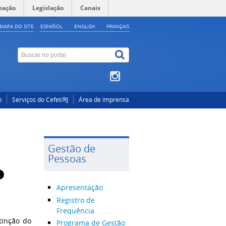
mação
Legislação
Canais
MAPA DO SITE
ESPAÑOL
ENGLISH
FRANÇAIS
o
Serviços do Cefet/RJ
Área de imprensa
Gestão de
Pessoas
Apresentação
Registro de
Frequência
tinção do
Programa de Gestão