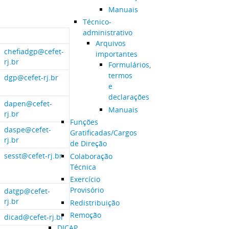
Manuais
Técnico-
administrativo
Arquivos
chefiadgp@cefet-
importantes
rj.br
Formulários,
termos
dgp@cefet-rj.br
e
declarações
dapen@cefet-
Manuais
rj.br
Funções
daspe@cefet-
Gratificadas/Cargos
rj.br
de Direção
sesst@cefet-rj.br
Colaboração
Técnica
Exercício
Provisório
datgp@cefet-
rj.br
Redistribuição
Remoção
dicad@cefet-rj.br
DICAP