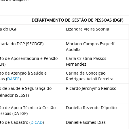
DEPARTAMENTO DE GESTÃO DE PESSOAS (DGP)
ia do DGP
Lizandra Vieira Sophia
etaria do DGP (SECDGP)
Mariana Campos Esqueff
Abdalla
são de Aposentadoria e Pensão
Carla Cristina Passos
EN)
Fernandez
são de Atenção à Saúde e
Carina da Conceição
ias (
DASPE
)
Rodrigues Acioli Ferreira
o de Saúde e Segurança do
Ricardo Jeronymo Reinoso
alhador (SESST)
ão de Apoio Técnico à Gestão
Daniella Rezende D'Ipolito
essoas (DATGP)
ão de Cadastro (
DICAD
)
Danielle Gomes Dias