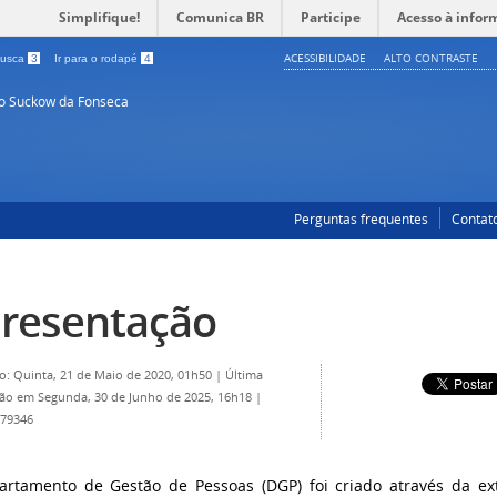
Simplifique!
Comunica BR
Participe
Acesso à infor
ACESSIBILIDADE
ALTO CONTRASTE
 busca
3
Ir para o rodapé
4
so Suckow da Fonseca
Perguntas frequentes
Contat
resentação
o: Quinta, 21 de Maio de 2020, 01h50
|
Última
ção em Segunda, 30 de Junho de 2025, 16h18
|
 79346
rtamento de Gestão de Pessoas (DGP) foi criado através da ex