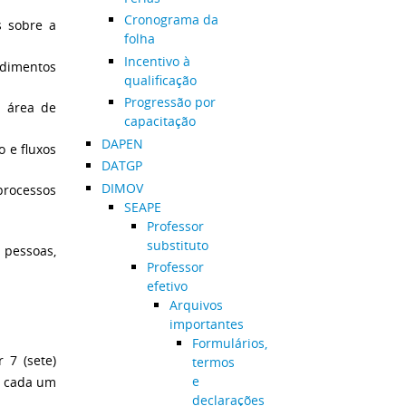
Cronograma da
s sobre a
folha
Incentivo à
dimentos
qualificação
Progressão por
à área de
capacitação
DAPEN
 e fluxos
DATGP
DIMOV
processos
SEAPE
Professor
substituto
 pessoas,
Professor
efetivo
Arquivos
importantes
Formulários,
 7 (sete)
termos
e
, cada um
declarações