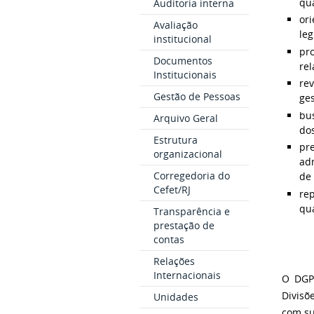
qua
Auditoria interna
or
Avaliação
leg
institucional
pr
Documentos
rel
Institucionais
re
Gestão de Pessoas
ge
bu
Arquivo Geral
dos
Estrutura
pre
organizacional
adm
Corregedoria do
de
Cefet/RJ
re
qua
Transparência e
prestação de
contas
Relações
Internacionais
O DGP 
Divisõ
Unidades
com su