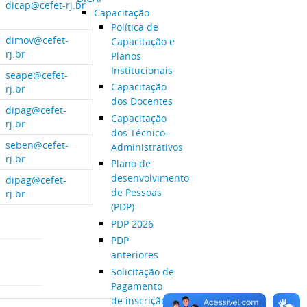
dicap@cefet-rj.br
Capacitação
Política de
dimov@cefet-
Capacitação e
rj.br
Planos
Institucionais
seape@cefet-
Capacitação
rj.br
dos Docentes
dipag@cefet-
Capacitação
rj.br
dos Técnico-
seben@cefet-
Administrativos
rj.br
Plano de
desenvolvimento
dipag@cefet-
de Pessoas
rj.br
(PDP)
PDP 2026
PDP
anteriores
Solicitação de
Pagamento
de inscrição