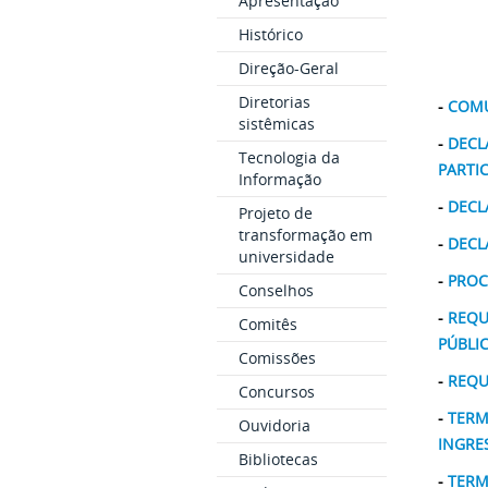
Apresentação
Histórico
Direção-Geral
Diretorias
-
COMU
sistêmicas
-
DECL
Tecnologia da
PARTI
Informação
-
DECL
Projeto de
transformação em
-
DECL
universidade
-
PROC
Conselhos
-
REQU
Comitês
PÚBLI
Comissões
-
REQU
Concursos
-
TERM
Ouvidoria
INGRE
Bibliotecas
-
TERM