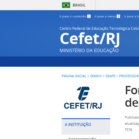
BRASIL
Ir para o conteúdo
1
Ir para o menu
2
Ir para a
Centro Federal de Educação Tecnológica Cel
Cefet/RJ
MINISTÉRIO DA EDUCAÇÃO
PÁGINA INICIAL
>
DIMOV
>
SEAPE
>
PROFESSOR
Fo
de
Publicad
atualiza
A INSTITUIÇÃO
7576