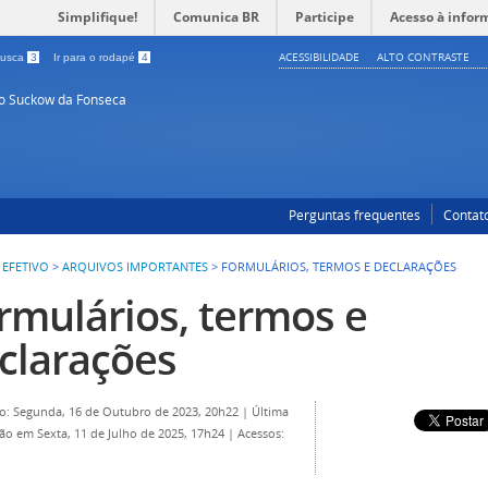
Simplifique!
Comunica BR
Participe
Acesso à infor
ACESSIBILIDADE
ALTO CONTRASTE
 busca
3
Ir para o rodapé
4
so Suckow da Fonseca
Perguntas frequentes
Contat
 EFETIVO
>
ARQUIVOS IMPORTANTES
>
FORMULÁRIOS, TERMOS E DECLARAÇÕES
rmulários, termos e
clarações
o: Segunda, 16 de Outubro de 2023, 20h22
|
Última
ção em Sexta, 11 de Julho de 2025, 17h24
|
Acessos: