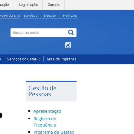
mação
Legislação
Canais
MAPA DO SITE
ESPAÑOL
ENGLISH
FRANÇAIS
o
Serviços do Cefet/RJ
Área de imprensa
Gestão de
Pessoas
Apresentação
Registro de
Frequência
Programa de Gestão