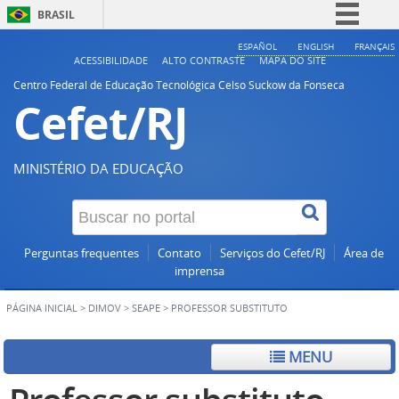
BRASIL
Simplifique!
ESPAÑOL
ENGLISH
FRANÇAIS
ACESSIBILIDADE
ALTO CONTRASTE
MAPA DO SITE
Comunica BR
Centro Federal de Educação Tecnológica Celso Suckow da Fonseca
Cefet/RJ
Participe
Acesso à informação
Legislação
MINISTÉRIO DA EDUCAÇÃO
Canais
Perguntas frequentes
Contato
Serviços do Cefet/RJ
Área de
imprensa
PÁGINA INICIAL
>
DIMOV
>
SEAPE
>
PROFESSOR SUBSTITUTO
MENU