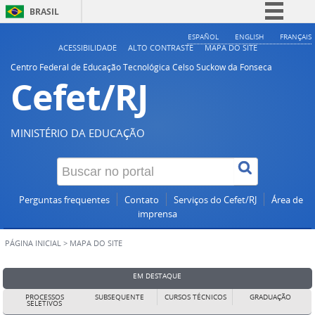
BRASIL
Simplifique!
ESPAÑOL
ENGLISH
FRANÇAIS
ACESSIBILIDADE
ALTO CONTRASTE
MAPA DO SITE
Comunica BR
Centro Federal de Educação Tecnológica Celso Suckow da Fonseca
Cefet/RJ
Participe
Acesso à informação
Legislação
MINISTÉRIO DA EDUCAÇÃO
Canais
Perguntas frequentes
Contato
Serviços do Cefet/RJ
Área de
imprensa
PÁGINA INICIAL
>
MAPA DO SITE
EM DESTAQUE
PROCESSOS
SUBSEQUENTE
CURSOS TÉCNICOS
GRADUAÇÃO
SELETIVOS