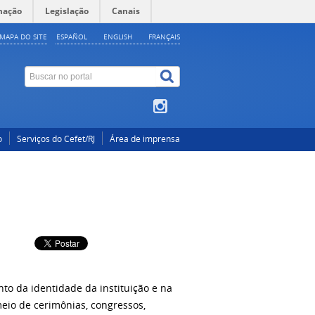
mação
Legislação
Canais
MAPA DO SITE
ESPAÑOL
ENGLISH
FRANÇAIS
o
Serviços do Cefet/RJ
Área de imprensa
o da identidade da instituição e na
eio de cerimônias, congressos,