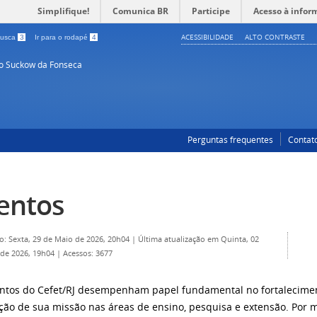
Simplifique!
Comunica BR
Participe
Acesso à infor
ACESSIBILIDADE
ALTO CONTRASTE
 busca
3
Ir para o rodapé
4
so Suckow da Fonseca
Perguntas frequentes
Contat
entos
o: Sexta, 29 de Maio de 2026, 20h04
|
Última atualização em Quinta, 02
 de 2026, 19h04
|
Acessos: 3677
ntos do Cefet/RJ desempenham papel fundamental no fortaleciment
ão de sua missão nas áreas de ensino, pesquisa e extensão. Por m