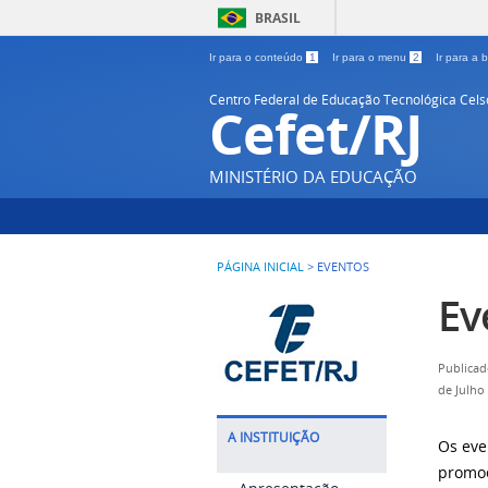
BRASIL
Ir para o conteúdo
1
Ir para o menu
2
Ir para a
Centro Federal de Educação Tecnológica Cel
Cefet/RJ
MINISTÉRIO DA EDUCAÇÃO
PÁGINA INICIAL
>
EVENTOS
Ev
Publicad
de Julho
A INSTITUIÇÃO
Os eve
promoç