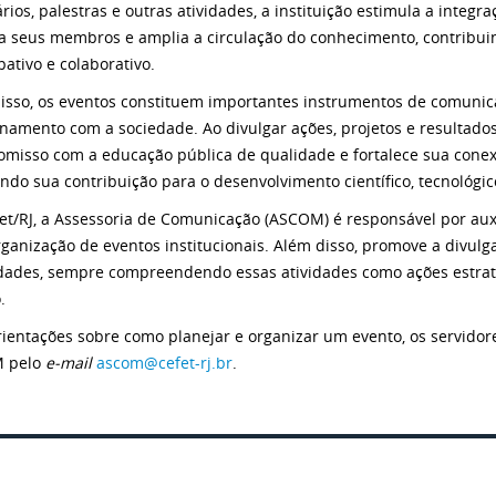
rios, palestras e outras atividades, a instituição estimula a inte
za seus membros e amplia a circulação do conhecimento, contribu
pativo e colaborativo.
isso, os eventos constituem importantes instrumentos de comunicaç
onamento com a sociedade. Ao divulgar ações, projetos e resultado
misso com a educação pública de qualidade e fortalece sua conex
ndo sua contribuição para o desenvolvimento científico, tecnológico,
et/RJ, a Assessoria de Comunicação (ASCOM) é responsável por aux
rganização de eventos institucionais. Além disso, promove a divul
dades, sempre compreendendo essas atividades como ações estra
.
rientações sobre como planejar e organizar um evento, os servido
 pelo
e-mail
ascom@cefet-rj.br
.