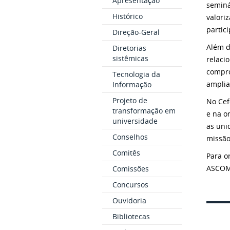
Apresentação
seminá
Histórico
valori
partici
Direção-Geral
Além d
Diretorias
sistêmicas
relaci
compro
Tecnologia da
amplia
Informação
Projeto de
No Cef
transformação em
e na o
universidade
as uni
Conselhos
missão
Comitês
Para o
ASCOM
Comissões
Concursos
Ouvidoria
Bibliotecas