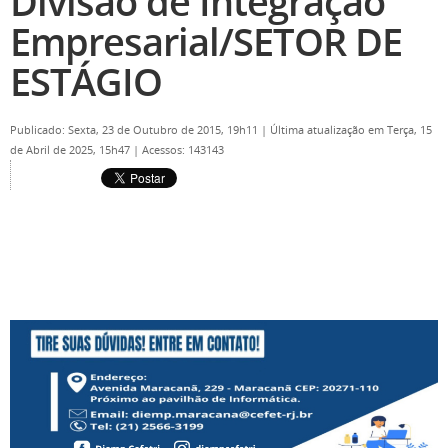
Divisão de Integração
Empresarial/SETOR DE
ESTÁGIO
Publicado: Sexta, 23 de Outubro de 2015, 19h11
|
Última atualização em Terça, 15
de Abril de 2025, 15h47
|
Acessos: 143143