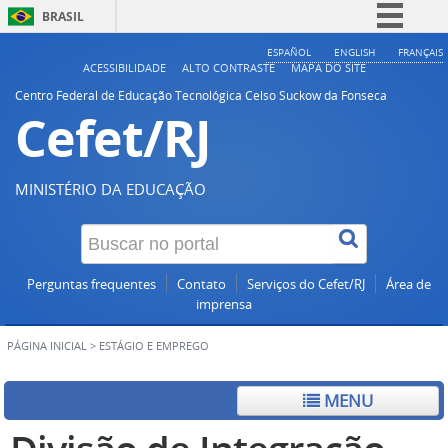
BRASIL
Simplifique!
ESPAÑOL
ENGLISH
FRANÇAIS
ACESSIBILIDADE
ALTO CONTRASTE
MAPA DO SITE
Comunica BR
Centro Federal de Educação Tecnológica Celso Suckow da Fonseca
Cefet/RJ
Participe
Acesso à informação
Legislação
MINISTÉRIO DA EDUCAÇÃO
Canais
Perguntas frequentes
Contato
Serviços do Cefet/RJ
Área de
imprensa
PÁGINA INICIAL
>
ESTÁGIO E EMPREGO
MENU