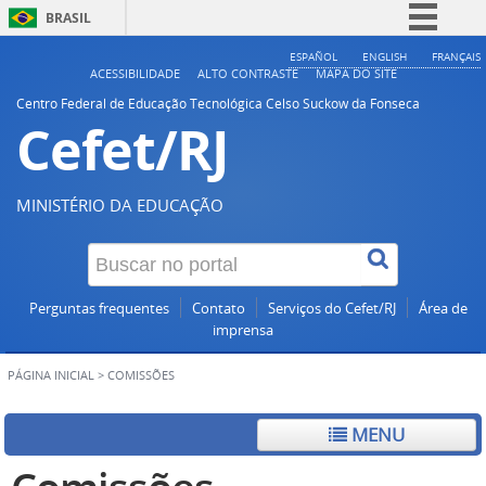
BRASIL
Simplifique!
ESPAÑOL
ENGLISH
FRANÇAIS
ACESSIBILIDADE
ALTO CONTRASTE
MAPA DO SITE
Comunica BR
Centro Federal de Educação Tecnológica Celso Suckow da Fonseca
Cefet/RJ
Participe
Acesso à informação
Legislação
MINISTÉRIO DA EDUCAÇÃO
Canais
Perguntas frequentes
Contato
Serviços do Cefet/RJ
Área de
imprensa
PÁGINA INICIAL
>
COMISSÕES
MENU