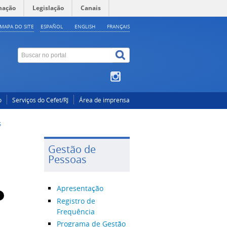
mação
Legislação
Canais
MAPA DO SITE
ESPAÑOL
ENGLISH
FRANÇAIS
o
Serviços do Cefet/RJ
Área de imprensa
S
Gestão de
Pessoas
Apresentação
Registro de
Frequência
Programa de Gestão