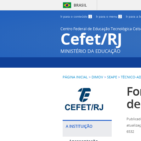
BRASIL
Ir para o conteúdo
1
Ir para o menu
2
Ir para a
Centro Federal de Educação Tecnológica Cel
Cefet/RJ
MINISTÉRIO DA EDUCAÇÃO
PÁGINA INICIAL
>
DIMOV
>
SEAPE
>
TÉCNICO-AD
Fo
de
Publicad
atualiza
A INSTITUIÇÃO
6532