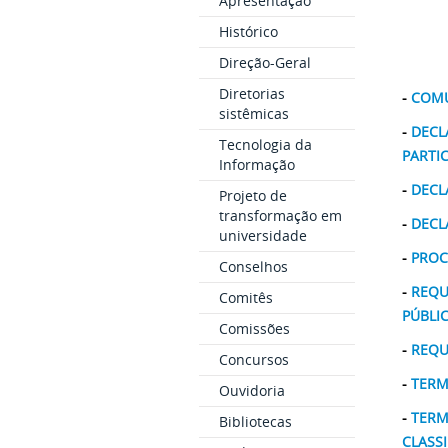
Apresentação
Histórico
Direção-Geral
Diretorias
-
COMU
sistêmicas
-
DECL
Tecnologia da
PARTI
Informação
-
DECL
Projeto de
transformação em
-
DECL
universidade
-
PROC
Conselhos
-
REQU
Comitês
PÚBLI
Comissões
-
REQU
Concursos
-
TERM
Ouvidoria
-
TERM
Bibliotecas
CLASS