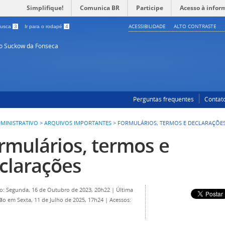
Simplifique!
Comunica BR
Participe
Acesso à infor
ACESSIBILIDADE
ALTO CONTRASTE
 busca
3
Ir para o rodapé
4
so Suckow da Fonseca
Perguntas frequentes
Contat
MINISTRATIVO
>
ARQUIVOS IMPORTANTES
>
FORMULÁRIOS, TERMOS E DECLARAÇÕE
rmulários, termos e
clarações
o: Segunda, 16 de Outubro de 2023, 20h22
|
Última
ção em Sexta, 11 de Julho de 2025, 17h24
|
Acessos: