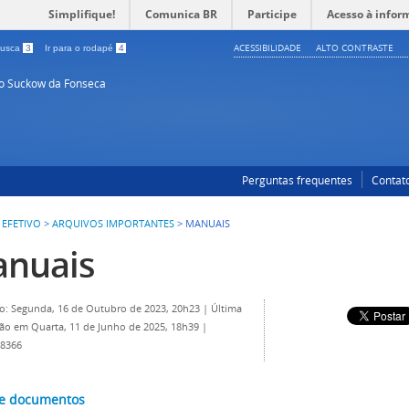
Simplifique!
Comunica BR
Participe
Acesso à infor
ACESSIBILIDADE
ALTO CONTRASTE
 busca
3
Ir para o rodapé
4
so Suckow da Fonseca
Perguntas frequentes
Contat
 EFETIVO
>
ARQUIVOS IMPORTANTES
>
MANUAIS
nuais
o: Segunda, 16 de Outubro de 2023, 20h23
|
Última
ção em Quarta, 11 de Junho de 2025, 18h39
|
 8366
de documentos