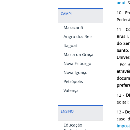
aqui
. 
10 -
Pr
CAMPI
Poderá
Maracanã
11 -
Co
Angra dos Reis
Brasil
do Ser
Itaguaí
Santo;
Maria da Graça
Univer
Nova Friburgo
- Por 
atravé
Nova Iguaçu
docum
Petrópolis
prefer
Valença
12 -
D
edital;
ENSINO
13 -
De
caso d
Educação
Impos