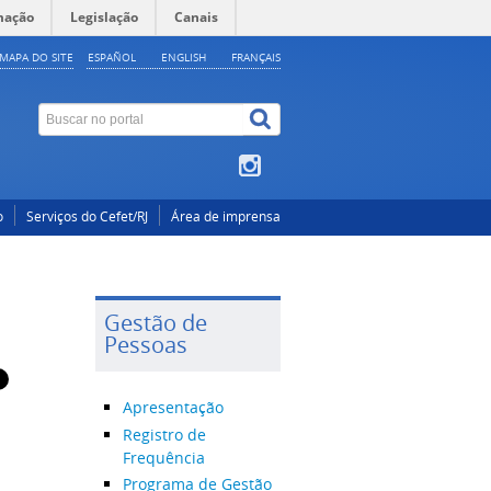
mação
Legislação
Canais
MAPA DO SITE
ESPAÑOL
ENGLISH
FRANÇAIS
o
Serviços do Cefet/RJ
Área de imprensa
Gestão de
Pessoas
Apresentação
Registro de
Frequência
Programa de Gestão