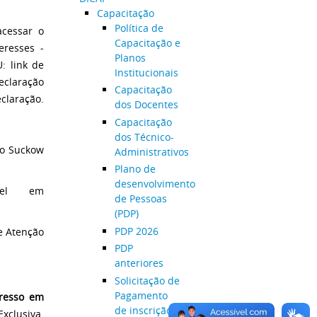
Capacitação
Política de
acessar o
Capacitação e
eresses ­
Planos
: link de
Institucionais
declaração
Capacitação
claração.
dos Docentes
Capacitação
dos Técnico-
so Suckow
Administrativos
Plano de
desenvolvimento
vel em
de Pessoas
(PDP)
PDP 2026
de Atenção
PDP
anteriores
Solicitação de
Pagamento
gresso em
de inscrição
xclusiva.