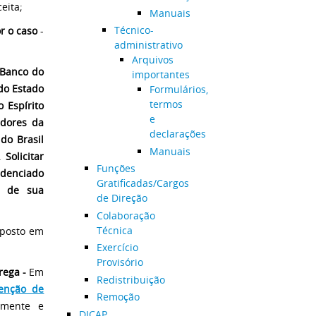
eita;
Manuais
Técnico-
r o caso
-
administrativo
Arquivos
Banco do
importantes
do Estado
Formulários,
termos
 Espírito
e
idores da
declarações
do Brasil
Manuais
o.
Solicitar
Funções
idenciado
Gratificadas/Cargos
o de sua
de Direção
Colaboração
Técnica
sposto em
Exercício
Provisório
rega -
Em
Redistribuição
senção de
Remoção
amente e
DICAP