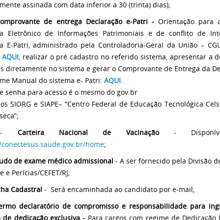
mente assinada com data inferior a 30 (trinta) dias);
omprovante de entrega Declaração e­-Patri -
Orientação para 
a Eletrônico de Informações Patrimoniais e de conﬂito de Int
a E­-Patri, administrado pela Controladoria-­Geral da União – CGU
o
AQUI
, realizar o pré cadastro no referido sistema, apresentar a 
s diretamente no sistema e gerar o Comprovante de Entrega da De
me Manual do sistema e- ­Patri:
AQUI
.
 e senha para acesso é o mesmo do gov.br
s SIORG e SIAPE– “Centro Federal de Educação Tecnológica Cel
seca”;
 -
Carteira Nacional de Vacinação
- Disponí
//conectesus.saude.gov.br/home
;
udo de exame médico admissional
- A ser fornecido pela Divisão 
e e Perícias/CEFET/RJ;
cha Cadastral
- Será encaminhada ao candidato por e-mail;
ermo declaratório de compromisso e responsabilidade para in
 de dedicação exclusiva -
Para cargos com regime de Dedicação E