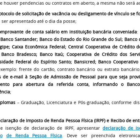
Se houver pendencias ou contratos em aberto, a mesma não será ac
otocolo de solicitação de vacância ou desligamento de vínculo se fo
 ser apresentado até o dia da posse;
mprovante de conta­ salário em instituição bancária conveniada
:
; Banco Santander; Banco do Estado do Rio Grande do Sul; Banco 
gipe; Caixa Econômica Federal; Central Cooperativa de Crédito do
 Banco Bradesco; Banco Itaú; Cooperativa de Crédito dos Serv
sidade Federal do Espírito Santo; Bansicred; Banco Cooperativo 
exemplo: frente do cartão, contrato bancário ou extrato bancári
s de e-mail à Seção de Admissão de Pessoal para que seja prov
ento para abertura da referida conta, informando o Banc
ência
;
iplomas
– Graduação, Licenciatura e Pós-­graduação, conforme di
claração de Imposto de Renda Pessoa Física (IRPF) e Recibo de ent
e isenção de declaração de IRPF, apresentar
declaração de i
to
de Renda Pessoa Física
. Deve ser preenchida eletronic