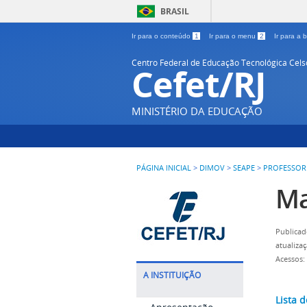
BRASIL
Ir para o conteúdo
1
Ir para o menu
2
Ir para a
Centro Federal de Educação Tecnológica Cel
Cefet/RJ
MINISTÉRIO DA EDUCAÇÃO
PÁGINA INICIAL
>
DIMOV
>
SEAPE
>
PROFESSOR
Ma
Publicad
atualiza
Acessos:
A INSTITUIÇÃO
Lista 