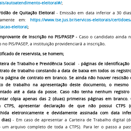
rais/autoatendimento-eleitoral#/
;
rtidão de Quitação Eleitoral
- Emissão em data inferior a 30 dias
itamente em:
https://www.tse.jus.br/servicos-eleitorais/certidoes
tacao-eleitoral
;
mprovante de Inscrição no PIS/PASEP -
Caso o candidato ainda n
o no PIS/PASEP, a instituição providenciará a inscrição
.
rtificado de reservista, se homem;
rteira de Trabalho e Previdência Social
­ -
páginas de identificação
trato de trabalho constando a data de baixa em todos os registro
ra página de contrato em branco. Se ainda não houver rescisão 
ato de trabalho na apresentação deste documento, o mesmo 
entado até a data da posse. Caso não tenha nenhum registro
ntar cópia apenas das 2 (duas) primeiras páginas em branco.
a CTPS, apresentar declaração de que não possui CTPS (
chida eletronicamente e devidamente assinada com data infe
) dias)
- Em caso de apresentar a Carteira de Trabalho digital (d
 um arquivo completo de toda a CTPS). Para ler o passo a pass