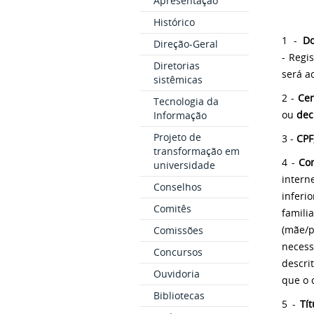
Apresentação
Histórico
1 -
Do
Direção-Geral
- Regi
Diretorias
será ac
sistêmicas
2 -
Cer
Tecnologia da
ou
dec
Informação
Projeto de
3 -
CPF
transformação em
4 -
Co
universidade
intern
Conselhos
inferi
Comitês
fam
(mãe/
Comissões
necess
Concursos
descri
Ouvidoria
que o 
Bibliotecas
5 -
Tít