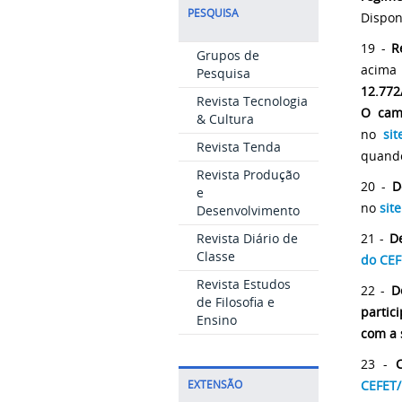
PESQUISA
Dispon
19 -
R
Grupos de
acima
Pesquisa
12.772
Revista Tecnologia
O camp
& Cultura
no
si
Revista Tenda
quand
Revista Produção
20 -
De
e
no
sit
Desenvolvimento
Revista Diário de
21 -
De
Classe
do CEF
Revista Estudos
22 -
D
de Filosofia e
partic
Ensino
com a 
23 -
CEFET/
EXTENSÃO