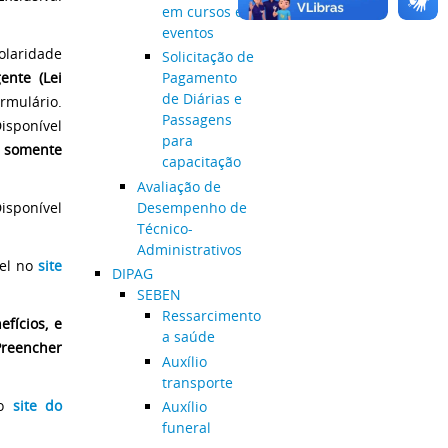
em cursos e
eventos
olaridade
Solicitação de
ente (Lei
Pagamento
de Diárias e
ormulário.
Passagens
Disponível
para
E
somente
capacitação
Avaliação de
Desempenho de
Disponível
Técnico-
Administrativos
el no
site
DIPAG
SEBEN
Ressarcimento
fícios, e
a saúde
reencher
Auxílio
transporte
o
site do
Auxílio
funeral