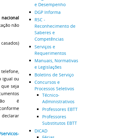
e Desempenho
DGP Informa
 nacional
RSC -
tação não
Reconhecimento de
Saberes e
Competências
 casados)
Serviços e
Requerimentos
Manuais, Normativas
e Legislações
 telefone,
Boletins de Serviço
 igual ou
Concursos e
 que seja
Processos Seletivos
mentos
Técnico-
), não é
Administrativos
 conforme
Professores EBTT
á declarar
Professores
Substitutos EBTT
DICAD
/servicos-
Férias