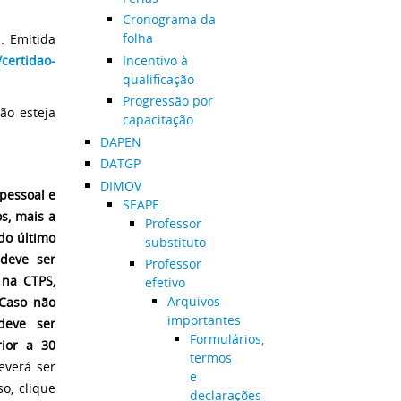
Cronograma da
folha
. Emitida
Incentivo à
/certidao-
qualificação
Progressão por
ão esteja
capacitação
DAPEN
DATGP
DIMOV
 pessoal e
SEAPE
s, mais a
Professor
do último
substituto
deve ser
Professor
 na CTPS,
efetivo
Arquivos
 Caso não
importantes
deve ser
Formulários,
rior a 30
termos
everá ser
e
o, clique
declarações