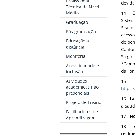
Profissional
devida
Técnica de Nível
Médio
14 -
C
Sistem
Graduação
Sistem
Pós-graduação
acess
Educação a
de ben
distância
Confor
Monitoria
*login
*Campo
Acessibilidade e
da Fon
inclusão
Atividades
15
acadêmicas não
https:
presenciais
16 -
La
Projeto de Ensino
à Saúd
Facilitadores de
17 -
Fi
Aprendizagem
18 -
T
regime