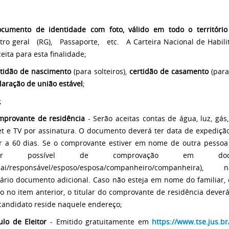
cumento de identidade com foto, válido em todo o território
stro geral (RG), Passaporte, etc. A Carteira Nacional de Habili
eita para esta finalidade;
tidão de nascimento
(para solteiros),
certidão de casamento
(para
laração de união estável
;
;
mprovante de residência
- Serão aceitas contas de água, luz, gás,
et e TV por assinatura. O documento deverá ter data de expedição
or a 60 dias. Se o comprovante estiver em nome de outra pessoa
iliar possível de comprovação em docu
pai/responsável/esposo/esposa/companheiro/companheira
ário documento adicional. Caso não esteja em nome do familiar,
to no item anterior, o titular do comprovante de residência dever
candidato reside naquele endereço;
ulo de Eleitor
- Emitido gratuitamente em
https://www.tse.jus.br