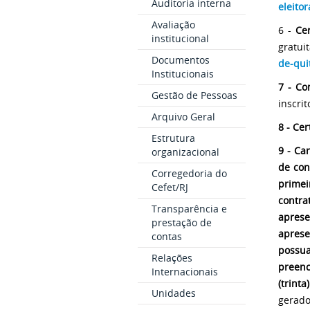
Auditoria interna
eleito
Avaliação
6 -
Ce
institucional
gratu
Documentos
de-qui
Institucionais
7 - Co
Gestão de Pessoas
inscrit
Arquivo Geral
8 - Ce
Estrutura
9 - Ca
organizacional
de con
Corregedoria do
primei
Cefet/RJ
contr
Transparência e
apres
prestação de
aprese
contas
possu
Relações
preen
Internacionais
(trinta
Unidades
gerado