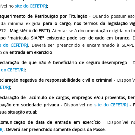
ível no
site do CEFET/RJ
;
equerimento de Retribuição por Titulação
- Quando possuir esc
 da mínima exigida
para o cargo, nos termos da legislação vig
/12 - Magistério do EBTT)
. Atentar-­se à documentação exigida no f
o "matrícula SIAPE" existente pode ser deixado em branco
. 
te do CEFET/RJ
.
Deverá ser preenchido e encaminhado à SEAP
o da
entrada em exercício
.
claração de que não é beneficiário
de seguro-­desemprego
- 
e do CEFET/RJ
;
claração negativa de responsabilidade civil e criminal
- Disponív
ET/RJ
;
eclaração de acúmulo de cargos, empregos e/ou proventos, bene
ipação em sociedade privada
- Disponível no
site do CEFET/RJ
- P
sua situação atual;
Comunicação de data de entrada em exercício
- Disponível n
RJ
. Deverá ser preenchido somente depois da Posse.