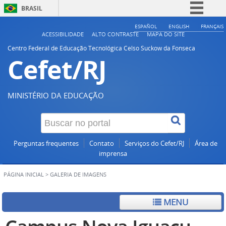
BRASIL
Simplifique!
ESPAÑOL
ENGLISH
FRANÇAIS
ACESSIBILIDADE
ALTO CONTRASTE
MAPA DO SITE
Comunica BR
Centro Federal de Educação Tecnológica Celso Suckow da Fonseca
Cefet/RJ
Participe
Acesso à informação
Legislação
MINISTÉRIO DA EDUCAÇÃO
Canais
Perguntas frequentes
Contato
Serviços do Cefet/RJ
Área de
imprensa
PÁGINA INICIAL
>
GALERIA DE IMAGENS
MENU