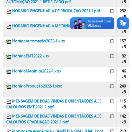
AUTOMAÇÃO 2021.1 RETIFICADO.pdf
kB
HORÁRIO ENGENHARIA DE PRODUÇÃO 2021.1.pdf
[ ]
232
kB
HORÁRIO ENGENHARIA MECÂNICA 2021.1.pdf
[ ]
288
kB
HorárioAutomação2022-1.xlsx
[ ]
157
kB
HorárioEMT2022.xlsx
[ ]
32
kB
HorárioMecânica2022-1.xlsx
[ ]
46
kB
HorárioProdução2022-1.xlsx
[ ]
240
kB
MENSAGEM DE BOAS VINDAS E ORIENTAÇÕES AOS
[ ]
115
CALOUROS EMT 2021.1.pdf
kB
MENSAGEM DE BOAS VINDAS E ORIENTAÇÕES AOS
[ ]
142
CALOUROS GRADUAÇÃO 2021.1.pdf
kB
Mobilidade Acadêmica - CAMPUS NOVA IGUAÇU.pdf
[ ]
213