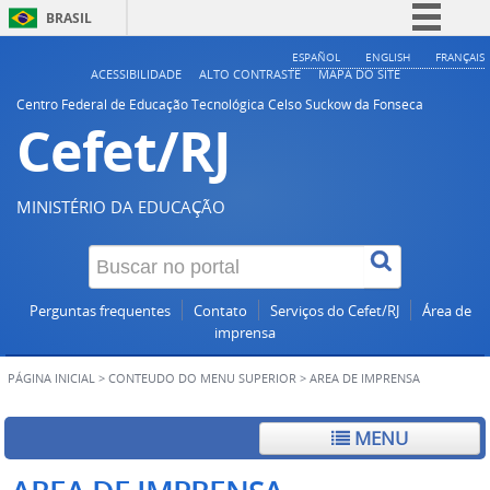
BRASIL
Simplifique!
ESPAÑOL
ENGLISH
FRANÇAIS
ACESSIBILIDADE
ALTO CONTRASTE
MAPA DO SITE
Comunica BR
Centro Federal de Educação Tecnológica Celso Suckow da Fonseca
Cefet/RJ
Participe
Acesso à informação
Legislação
MINISTÉRIO DA EDUCAÇÃO
Canais
Perguntas frequentes
Contato
Serviços do Cefet/RJ
Área de
imprensa
PÁGINA INICIAL
>
CONTEUDO DO MENU SUPERIOR
>
AREA DE IMPRENSA
MENU