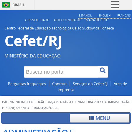
BRASIL
Simplifique!
ESPAÑOL
ENGLISH
FRANÇAIS
ACESSIBILIDADE
ALTO CONTRASTE
MAPA DO SITE
Comunica BR
Centro Federal de Educação Tecnológica Celso Suckow da Fonseca
Cefet/RJ
Participe
Acesso à informação
Legislação
MINISTÉRIO DA EDUCAÇÃO
Canais
Perguntas frequentes
Contato
Serviços do Cefet/RJ
Área de
imprensa
PÁGINA INICIAL
>
EXECUÇÃO ORÇAMENTÁRIA E FINANCEIRA 2017
>
ADMINISTRAÇÃO
E PLANEJAMENTO - TRANSPARÊNCIA
MENU