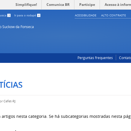
Simplifique!
Comunica BR
Participe
Acesso à infor
ACESSIBILIDADE
ALTO CONTRASTE
 busca
3
Ir para o rodapé
4
so Suckow da Fonseca
Perguntas frequentes
Contat
ÍCIAS
por
Cefet-RJ
 artigos nesta categoria. Se há subcategorias mostradas nesta pág