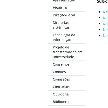
Apresentação
Sub-c
Histórico
No
Direção-Geral
No
Diretorias
No
sistêmicas
No
Tecnologia da
Not
Informação
Projeto de
transformação em
universidade
Conselhos
Comitês
Comissões
Concursos
Ouvidoria
Bibliotecas