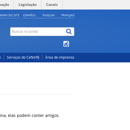
mação
Legislação
Canais
MAPA DO SITE
ESPAÑOL
ENGLISH
FRANÇAIS
o
Serviços do Cefet/RJ
Área de imprensa
ina, elas podem conter artigos.