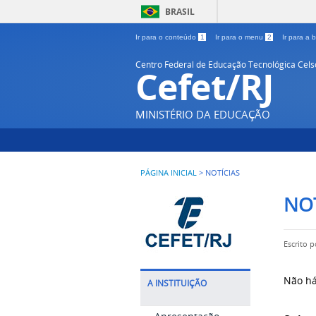
BRASIL
Ir para o conteúdo
1
Ir para o menu
2
Ir para a
Centro Federal de Educação Tecnológica Cel
Cefet/RJ
MINISTÉRIO DA EDUCAÇÃO
PÁGINA INICIAL
>
NOTÍCIAS
NOT
Escrito 
Não há
A INSTITUIÇÃO