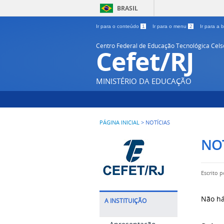
BRASIL
Ir para o conteúdo
1
Ir para o menu
2
Ir para a
Centro Federal de Educação Tecnológica Cel
Cefet/RJ
MINISTÉRIO DA EDUCAÇÃO
PÁGINA INICIAL
>
NOTÍCIAS
NOT
Escrito 
Não há
A INSTITUIÇÃO