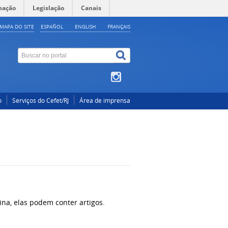
mação
Legislação
Canais
MAPA DO SITE
ESPAÑOL
ENGLISH
FRANÇAIS
o
Serviços do Cefet/RJ
Área de imprensa
ina, elas podem conter artigos.