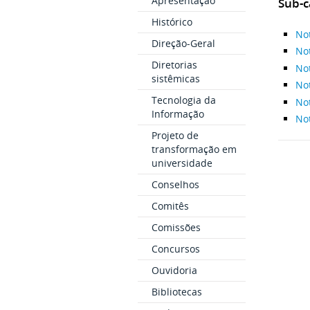
Apresentação
Sub-c
Histórico
No
Direção-Geral
No
Diretorias
Not
sistêmicas
No
Tecnologia da
No
Informação
Not
Projeto de
transformação em
universidade
Conselhos
Comitês
Comissões
Concursos
Ouvidoria
Bibliotecas