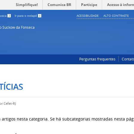
Simplifique!
Comunica BR
Participe
Acesso à infor
ACESSIBILIDADE
ALTO CONTRASTE
 busca
3
Ir para o rodapé
4
so Suckow da Fonseca
Perguntas frequentes
Contat
ÍCIAS
por
Cefet-RJ
 artigos nesta categoria. Se há subcategorias mostradas nesta pág