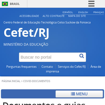
BRASIL
Simplifique!
ESPAÑOL
ENGLISH
FRANÇAIS
ACESSIBILIDADE
ALTO CONTRASTE
MAPA DO SITE
Comunica BR
Centro Federal de Educação Tecnológica Celso Suckow da Fonseca
Cefet/RJ
Participe
Acesso à informação
Legislação
MINISTÉRIO DA EDUCAÇÃO
Canais
Perguntas frequentes
Contato
Serviços do Cefet/RJ
Área de
imprensa
PÁGINA INICIAL
>
COVID-DOCUMENTOS
MENU