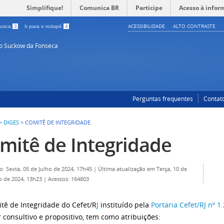
Simplifique!
Comunica BR
Participe
Acesso à infor
ACESSIBILIDADE
ALTO CONTRASTE
 busca
3
Ir para o rodapé
4
so Suckow da Fonseca
Perguntas frequentes
Contat
>
DIGES
>
COMITÊ DE INTEGRIDADE
mitê de Integridade
o: Sexta, 05 de Julho de 2024, 17h45
|
Última atualização em Terça, 10 de
o de 2024, 13h23
|
Acessos: 164803
tê de Integridade do Cefet/R
J
instituído pela
Portaria Cefet/RJ nº 
r consultivo e propositivo, tem como atribuições: