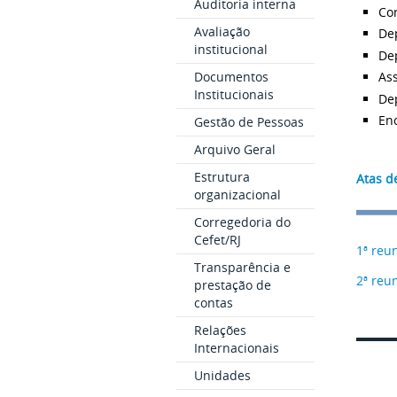
Auditoria interna
Co
Avaliação
De
institucional
De
Documentos
As
Institucionais
De
En
Gestão de Pessoas
Arquivo Geral
Estrutura
Atas d
organizacional
Corregedoria do
Cefet/RJ
1ª reu
Transparência e
2ª reu
prestação de
contas
Relações
Internacionais
Unidades