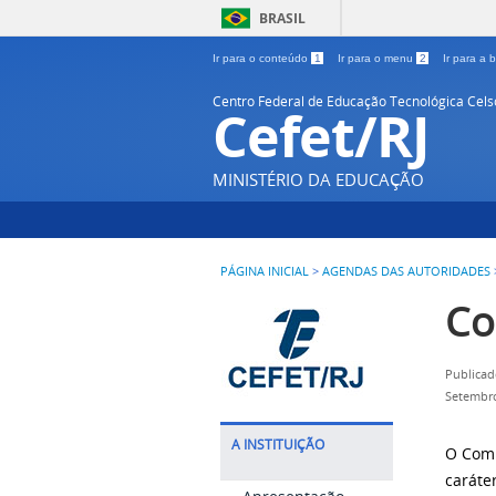
BRASIL
Ir para o conteúdo
1
Ir para o menu
2
Ir para a
Centro Federal de Educação Tecnológica Cel
Cefet/RJ
MINISTÉRIO DA EDUCAÇÃO
PÁGINA INICIAL
>
AGENDAS DAS AUTORIDADES
Co
Publicad
Setembr
A INSTITUIÇÃO
O Comi
caráte