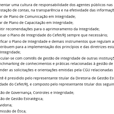
entar uma cultura de responsabilidade dos agentes públicos nas p
stação de contas, na transparência e na efetividade das informaçõ
iar de Plano de Comunicação em Integridade;
iar de Plano de Capacitação em Integridade;
itir recomendações para o aprimoramento da Integridade;
isar o Plano de Integridade do Cefet/RJ sempre que necessário;
ificar o Plano de Integridade e demais instrumentos que regulam a
ntribuem para a implementação dos princípios e das diretrizes es
Integridade;
icular-se com comitês de gestão de integridade de outras instituiç
nchmarking de conhecimentos e práticas relacionadas à gestão de 
nder as solicitações e orientações emitidas pela CGU relacionadas 
tê é presidido pelo representante titular da Diretoria de Gestão E
idade do Cefet/RJ, e composto pelo representante titular dos seguin
ão de Governança, Controles e Integridade;
ão de Gestão Estratégica;
idoria;
issão de Ética;