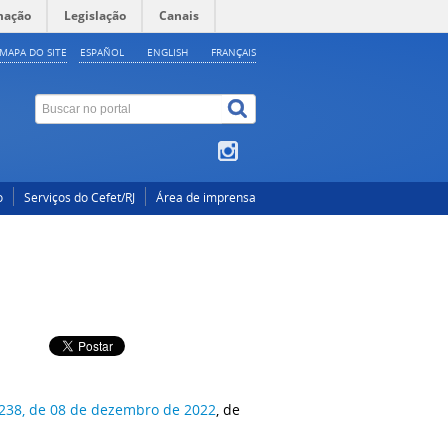
mação
Legislação
Canais
MAPA DO SITE
ESPAÑOL
ENGLISH
FRANÇAIS
o
Serviços do Cefet/RJ
Área de imprensa
1.238, de 08 de dezembro de 2022
, de