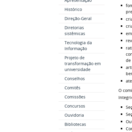
Apresentação
fom
Histórico
pre
Direção-Geral
cr
cr
Diretorias
em
sistêmicas
rev
Tecnologia da
rat
Informação
co
Projeto de
de 
transformação em
art
universidade
be
Conselhos
ate
Comitês
O comi
Comissões
Integr
Concursos
Seç
Seç
Ouvidoria
Ouv
Bibliotecas
Com