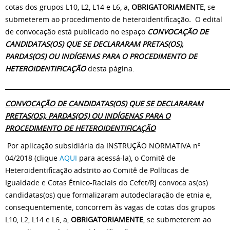
cotas dos grupos L10, L2, L14 e L6, a,
OBRIGATORIAMENTE
, se
submeterem ao procedimento de heteroidentificação
.
O edital
de convocação está publicado no espaço
CONVOCAÇÃO DE
CANDIDATAS(OS) QUE SE DECLARARAM PRETAS(OS),
PARDAS(OS) OU INDÍGENAS PARA O PROCEDIMENTO DE
HETEROIDENTIFICAÇÃO
desta página.
_________________________________________________________________________
CONVOCAÇÃO DE CANDIDATAS(OS) QUE SE DECLARARAM
PRETAS(OS), PARDAS(OS) OU INDÍGENAS PARA O
PROCEDIMENTO DE HETEROIDENTIFICAÇÃO
Por aplicação subsidiária da INSTRUÇÃO NORMATIVA nº
04/2018 (clique
AQUI
para acessá-la), o Comitê de
Heteroidentificação adstrito ao Comitê de Políticas de
Igualdade e Cotas Étnico-Raciais do Cefet/RJ convoca as(os)
candidatas(os) que formalizaram autodeclaração de etnia e,
consequentemente, concorrem às vagas de cotas dos grupos
L10, L2, L14 e L6, a,
OBRIGATORIAMENTE
, se submeterem ao