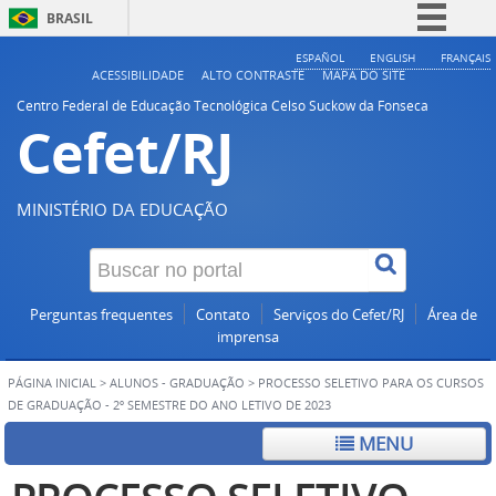
BRASIL
Simplifique!
ESPAÑOL
ENGLISH
FRANÇAIS
ACESSIBILIDADE
ALTO CONTRASTE
MAPA DO SITE
Comunica BR
Centro Federal de Educação Tecnológica Celso Suckow da Fonseca
Cefet/RJ
Participe
Acesso à informação
Legislação
MINISTÉRIO DA EDUCAÇÃO
Canais
Perguntas frequentes
Contato
Serviços do Cefet/RJ
Área de
imprensa
PÁGINA INICIAL
>
ALUNOS - GRADUAÇÃO
>
PROCESSO SELETIVO PARA OS CURSOS
DE GRADUAÇÃO - 2º SEMESTRE DO ANO LETIVO DE 2023
MENU