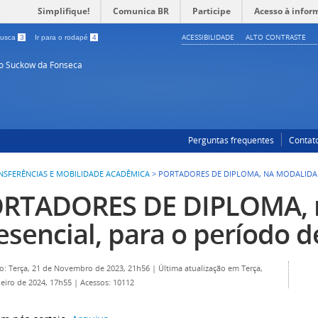
Simplifique!
Comunica BR
Participe
Acesso à infor
ACESSIBILIDADE
ALTO CONTRASTE
 busca
3
Ir para o rodapé
4
so Suckow da Fonseca
Perguntas frequentes
Contat
NSFERÊNCIAS E MOBILIDADE ACADÊMICA
>
PORTADORES DE DIPLOMA, NA MODALIDADE
RTADORES DE DIPLOMA, 
esencial, para o período d
o: Terça, 21 de Novembro de 2023, 21h56
|
Última atualização em Terça,
neiro de 2024, 17h55
|
Acessos: 10112