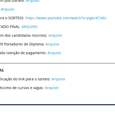
em pós-sorteio:
Arquivo
:
Arquivo
ara o SORTEIO:
https://www.youtube.com/watch?v=yig6cXC4dic
TADO FINAL:
ARQUIVO
em dos candidatos inscritos:
Arquivo
 29 Portadores de Diploma:
Arquivo
ado isenção de pagamento:
Arquivo
___________________________________________________________________________
AS
licação do link para o sorteio:
Arquivo
réscimo de cursos e vagas:
Arquivo