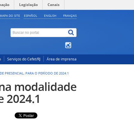
mação
Legislação
Canais
MAPA DO SITE
ESPAÑOL
ENGLISH
FRANÇAIS
o
Serviços do Cefet/RJ
Área de imprensa
 PRESENCIAL, PARA O PERÍODO DE 2024.1
na modalidade
e 2024.1