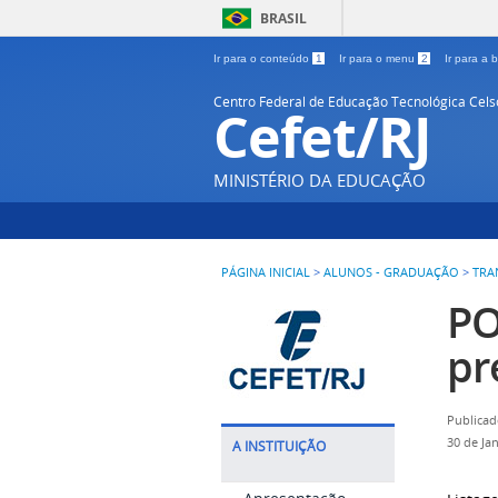
BRASIL
Ir para o conteúdo
1
Ir para o menu
2
Ir para a
Centro Federal de Educação Tecnológica Cel
Cefet/RJ
MINISTÉRIO DA EDUCAÇÃO
PÁGINA INICIAL
>
ALUNOS - GRADUAÇÃO
>
TRA
PO
pr
Publicad
30 de Ja
A INSTITUIÇÃO