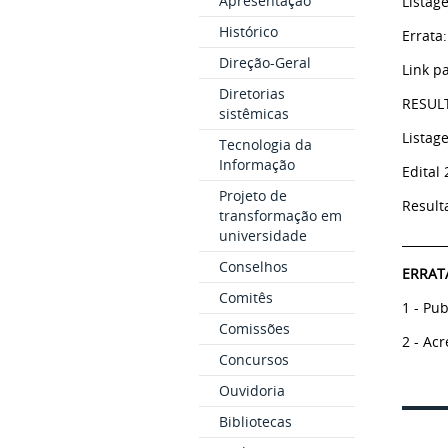
Apresentação
Listag
Histórico
Errata
Direção-Geral
Link p
Diretorias
RESUL
sistêmicas
Listag
Tecnologia da
Informação
Edital
Projeto de
Result
transformação em
universidade
_______
Conselhos
ERRAT
Comitês
1 - Pub
Comissões
2 - Ac
Concursos
Ouvidoria
Bibliotecas