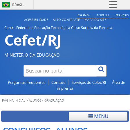
BRASIL
Simplifique!
ESPAÑOL
ENGLISH
FRANÇAIS
ACESSIBILIDADE
ALTO CONTRASTE
MAPA DO SITE
Comunica BR
Centro Federal de Educação Tecnológica Celso Suckow da Fonseca
Cefet/RJ
Participe
Acesso à informação
Legislação
MINISTÉRIO DA EDUCAÇÃO
Canais
Perguntas frequentes
Contato
Serviços do Cefet/RJ
Área de
imprensa
PÁGINA INICIAL
>
ALUNOS - GRADUAÇÃO
MENU