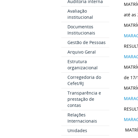
Auditoria interna
MATRÍ
Avaliação
até as
institucional
MATRÍ
Documentos
Institucionais
MARA
Gestão de Pessoas
RESUL
Arquivo Geral
MARA
Estrutura
MATRÍ
organizacional
Corregedoria do
de 17/
Cefet/RJ
MATRÍ
Transparência e
MARA
prestação de
contas
RESUL
Relações
MARA
Internacionais
MATRÍ
Unidades