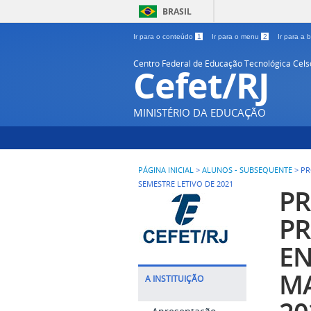
BRASIL
Ir para o conteúdo
1
Ir para o menu
2
Ir para a
Centro Federal de Educação Tecnológica Cel
Cefet/RJ
MINISTÉRIO DA EDUCAÇÃO
PÁGINA INICIAL
>
ALUNOS - SUBSEQUENTE
>
PR
SEMESTRE LETIVO DE 2021
PR
PR
EN
MA
A INSTITUIÇÃO