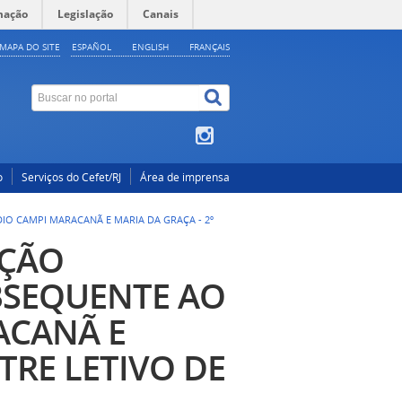
mação
Legislação
Canais
MAPA DO SITE
ESPAÑOL
ENGLISH
FRANÇAIS
o
Serviços do Cefet/RJ
Área de imprensa
IO CAMPI MARACANÃ E MARIA DA GRAÇA - 2º
AÇÃO
BSEQUENTE AO
ACANÃ E
TRE LETIVO DE