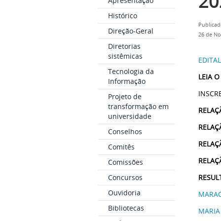
20
Apresentação
Histórico
Publicad
Direção-Geral
26 de N
Diretorias
sistêmicas
EDITAL
Tecnologia da
LEIA O
Informação
INSCRE
Projeto de
transformação em
RELAÇ
universidade
RELAÇ
Conselhos
RELAÇ
Comitês
RELAÇ
Comissões
Concursos
RESUL
Ouvidoria
MARA
Bibliotecas
MARIA