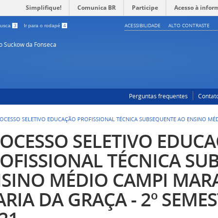
Simplifique!
Comunica BR
Participe
Acesso à infor
ACESSIBILIDADE
ALTO CONTRASTE
 busca
3
Ir para o rodapé
4
so Suckow da Fonseca
Perguntas frequentes
Contat
OCESSO SELETIVO EDUCAÇÃO PROFISSIONAL TÉCNICA SUBSEQUENTE AO ENSINO MÉD
OCESSO SELETIVO EDUC
OFISSIONAL TÉCNICA SU
SINO MÉDIO CAMPI MAR
RIA DA GRAÇA - 2º SEMES