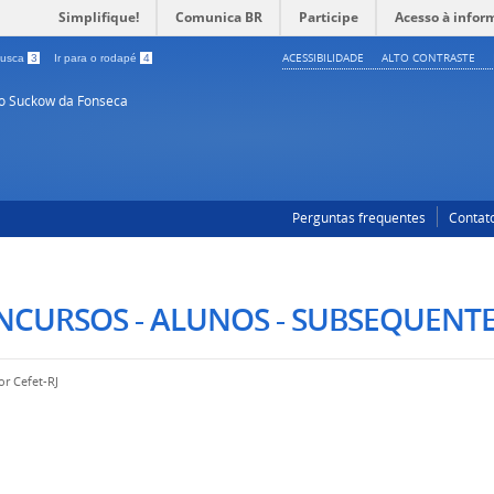
Simplifique!
Comunica BR
Participe
Acesso à infor
ACESSIBILIDADE
ALTO CONTRASTE
 busca
3
Ir para o rodapé
4
so Suckow da Fonseca
Perguntas frequentes
Contat
NCURSOS - ALUNOS - SUBSEQUENT
por
Cefet-RJ