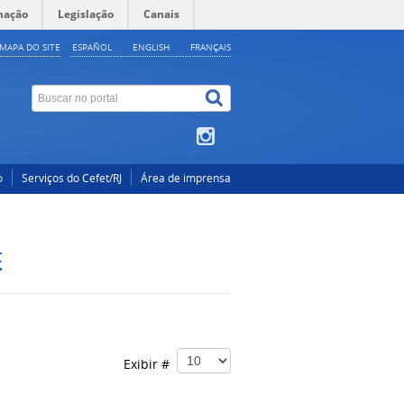
mação
Legislação
Canais
MAPA DO SITE
ESPAÑOL
ENGLISH
FRANÇAIS
o
Serviços do Cefet/RJ
Área de imprensa
E
Exibir #