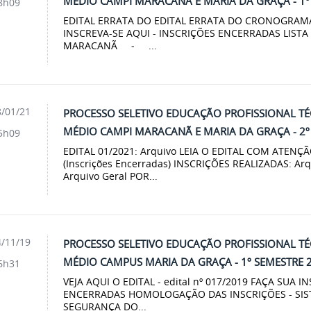
MÉDIO CAMPI MARACANÃ E MARIA DA GRAÇA - 1º 
8h09
EDITAL ERRATA DO EDITAL ERRATA DO CRONOGRAMA 
INSCREVA-SE AQUI - INSCRIÇÕES ENCERRADAS LIST
MARACANÃ - ...
/01/21
PROCESSO SELETIVO EDUCAÇÃO PROFISSIONAL T
MÉDIO CAMPI MARACANÃ E MARIA DA GRAÇA - 2º 
5h09
EDITAL 01/2021: Arquivo LEIA O EDITAL COM ATENÇÃO
(Inscrições Encerradas) INSCRIÇÕES REALIZADAS: 
Arquivo Geral POR...
/11/19
PROCESSO SELETIVO EDUCAÇÃO PROFISSIONAL T
MÉDIO CAMPUS MARIA DA GRAÇA - 1º SEMESTRE 
6h31
VEJA AQUI O EDITAL - edital nº 017/2019 FAÇA SUA 
ENCERRADAS HOMOLOGAÇÃO DAS INSCRIÇÕES - SIS
SEGURANÇA DO...