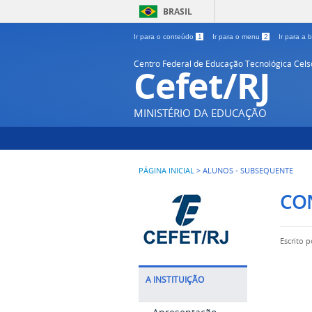
BRASIL
Ir para o conteúdo
1
Ir para o menu
2
Ir para a
Centro Federal de Educação Tecnológica Cel
Cefet/RJ
MINISTÉRIO DA EDUCAÇÃO
PÁGINA INICIAL
>
ALUNOS - SUBSEQUENTE
CO
Escrito 
A INSTITUIÇÃO