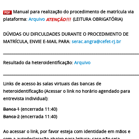
Manual para realização do procedimento de matrícula via
plataforma:
Arquivo
(LEITURA OBRIGATÓRIA)
DÚVIDAS OU DIFICULDADES DURANTE O PROCEDIMENTO DE
MATRÍCULA, ENVIE E-MAIL PARA:
serac.angra@cefet-rj.br
_________________________________________________________________________
Resultado da heteroidentificação:
Arquivo
_________________________________________________________________________
Links de acesso às salas virtuais das bancas de
heteroidentificação
(Acessar o link no horário agendado para
entrevista individual):
Banca 1
(encerrada 11:40)
Banca 2
(encerrada 11:40)
Ao acessar o link, por favor esteja com identidade em mãos e
com a autodeclaração abaixo para leitura; caso não seja