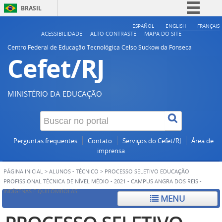
BRASIL
Simplifique!
ESPAÑOL
ENGLISH
FRANÇAIS
ACESSIBILIDADE
ALTO CONTRASTE
MAPA DO SITE
Comunica BR
Centro Federal de Educação Tecnológica Celso Suckow da Fonseca
Cefet/RJ
Participe
Acesso à informação
Legislação
MINISTÉRIO DA EDUCAÇÃO
Canais
Perguntas frequentes
Contato
Serviços do Cefet/RJ
Área de
imprensa
PÁGINA INICIAL
>
ALUNOS - TÉCNICO
>
PROCESSO SELETIVO EDUCAÇÃO
PROFISSIONAL TÉCNICA DE NÍVEL MÉDIO - 2021 - CAMPUS ANGRA DOS REIS -
INDÍGENAS E QUILOMBOLAS
MENU