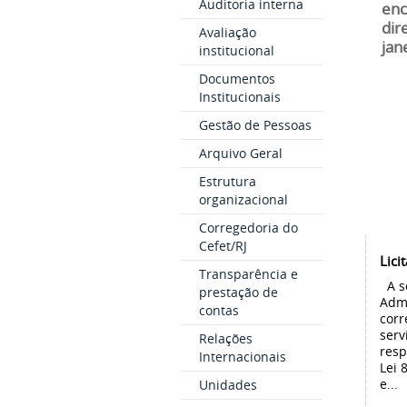
Auditoria interna
enc
dir
Avaliação
jan
institucional
Documentos
Institucionais
Gestão de Pessoas
Arquivo Geral
Estrutura
organizacional
Corregedoria do
Cefet/RJ
Lici
Transparência e
A s
prestação de
Admi
contas
corr
serv
Relações
resp
Internacionais
Lei 
e...
Unidades