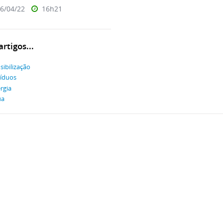
6/04/22
16h21
rtigos...
sibilização
íduos
rgia
ua