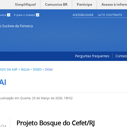
Simplifique!
Comunica BR
Participe
Acesso à infor
ACESSIBILIDADE
ALTO CONTRASTE
 busca
3
Ir para o rodapé
4
so Suckow da Fonseca
Perguntas frequentes
Contat
IXOS DA A3P
>
ÁGUA
>
DIGES
>
DISAI
AI
tualização em Quarta, 25 de Março de 2026, 19h52
Projeto Bosque do Cefet/RJ
6/24