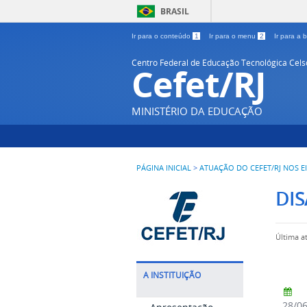
BRASIL
Ir para o conteúdo
1
Ir para o menu
2
Ir para a
Centro Federal de Educação Tecnológica Cel
Cefet/RJ
MINISTÉRIO DA EDUCAÇÃO
PÁGINA INICIAL
>
ATUAÇÃO DO CEFET/RJ NOS E
DIS
Última a
A INSTITUIÇÃO
28/0