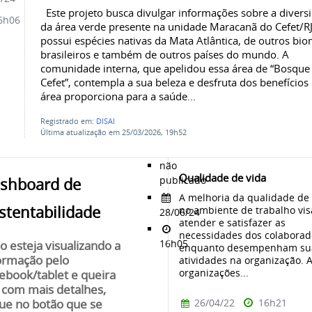
Este projeto busca divulgar informações sobre a divers
6h06
da área verde presente na unidade Maracanã do Cefet/RJ
possui espécies nativas da Mata Atlântica, de outros bi
brasileiros e também de outros países do mundo. A
comunidade interna, que apelidou essa área de “Bosque
Cefet”, contempla a sua beleza e desfruta dos benefícios
área proporciona para a saúde...
Registrado em:
DISAI
Última atualização em 25/03/2026, 19h52
não
Qualidade de vida
publicado
shboard de
A melhoria da qualidade de 
stentabilidade
no ambiente de trabalho vis
28/06/24
atender e satisfazer as
necessidades dos colaborad
16h05
o esteja visualizando a
enquanto desempenham su
ormação pelo
atividades na organização. 
organizações...
ebook/tablet e queira
 com mais detalhes,
26/04/22
16h21
que no botão que se