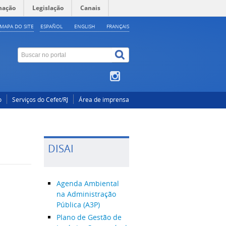
mação
Legislação
Canais
MAPA DO SITE
ESPAÑOL
ENGLISH
FRANÇAIS
o
Serviços do Cefet/RJ
Área de imprensa
DISAI
Agenda Ambiental
na Administração
Pública (A3P)
Plano de Gestão de