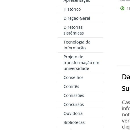
Apresentação
1
Histórico
Direção-Geral
Diretorias
sistêmicas
Tecnologia da
Informação
Projeto de
transformação em
universidade
Da
Conselhos
Comitês
Su
Comissões
Cas
Concursos
inf
Ouvidoria
not
ver
Bibliotecas
cli