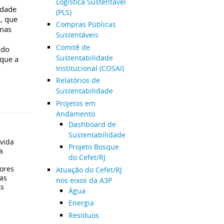
Logística Sustentável
idade
(PLS)
, que
Compras Públicas
omas
Sustentáveis
Comitê de
 do
Sustentabilidade
 que a
Institucional (COSAI)
Relatórios de
Sustentabilidade
Projetos em
Andamento
Dashboard de
Sustentabilidade
vida
Projeto Bosque
a
do Cefet/RJ
ores
Atuação do Cefet/RJ
as
nos eixos da A3P
As
Água
Energia
Resíduos