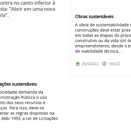
ontra no canto inferior à
eita: "Abrir em uma nova
ela".
Obras sustentáveis
A ideia de sustentabilidade
construções deve estar pres
em todas as etapas do proc
construtivo ou da vida útil 
empreendimento, desde o e
de viabilidade técnica,...
26/04/22
16h22
tações sustentáveis
ociedade demanda da
nistração Pública o uso
eto dos seus recursos e
iços. Para isso, deve-se
eitar as regras dispostas na
8.666/ 1993, a Lei de Licitações