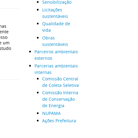
Sensibilização
Licitações
sustentáveis
Qualidade de
 nas
vida
ente
esso
Obras
de um
sustentáveis
studo
Parceiros ambientais
externos
Parcerias ambientais
internas
Comissão Central
de Coleta Seletiva
Comissão Interna
de Conservação
de Energia
NUPAMA
Ações Prefeitura