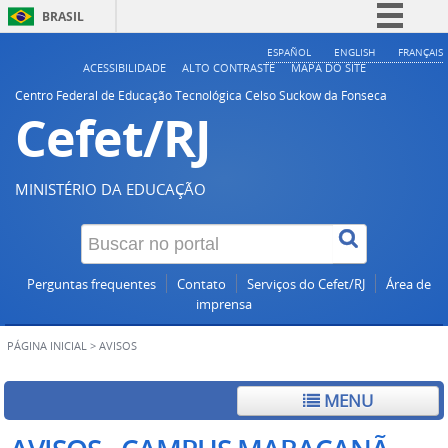
BRASIL
Simplifique!
ESPAÑOL
ENGLISH
FRANÇAIS
ACESSIBILIDADE
ALTO CONTRASTE
MAPA DO SITE
Comunica BR
Centro Federal de Educação Tecnológica Celso Suckow da Fonseca
Cefet/RJ
Participe
Acesso à informação
Legislação
MINISTÉRIO DA EDUCAÇÃO
Canais
Perguntas frequentes
Contato
Serviços do Cefet/RJ
Área de
imprensa
PÁGINA INICIAL
>
AVISOS
MENU