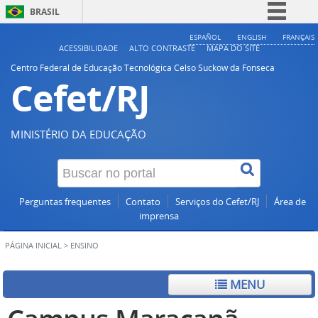
BRASIL
Simplifique!
ESPAÑOL
ENGLISH
FRANÇAIS
ACESSIBILIDADE
ALTO CONTRASTE
MAPA DO SITE
Comunica BR
Centro Federal de Educação Tecnológica Celso Suckow da Fonseca
Cefet/RJ
Participe
Acesso à informação
Legislação
MINISTÉRIO DA EDUCAÇÃO
Canais
Perguntas frequentes
Contato
Serviços do Cefet/RJ
Área de
imprensa
PÁGINA INICIAL
>
ENSINO
MENU