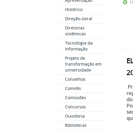
Apresentação
1
Histórico
Direção-Geral
Diretorias
sistêmicas
Tecnologia da
Informação
Projeto de
E
transformação em
universidade
2
Conselhos
Pr
Comitês
re
Comissões
do
Po
Concursos
se
Ouvidoria
qu
Bibliotecas