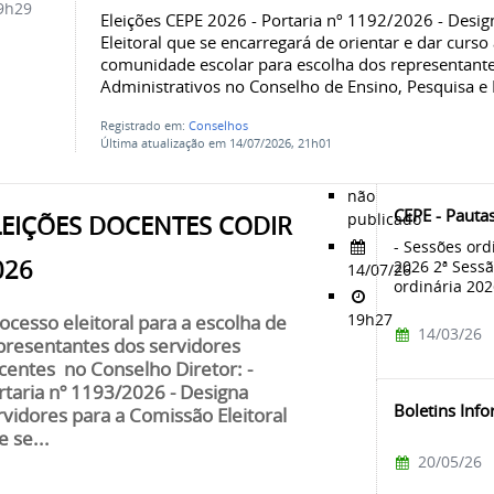
9h29
Eleições CEPE 2026 - Portaria nº 1192/2026 - Desi
Eleitoral que se encarregará de orientar e dar curs
comunidade escolar para escolha dos representante
Administrativos no Conselho de Ensino, Pesquisa e 
Registrado em:
Conselhos
Última atualização em 14/07/2026, 21h01
não
CEPE - Pauta
publicado
LEIÇÕES DOCENTES CODIR
- Sessões ord
026
2026 2ª Sessã
14/07/26
ordinária 20
19h27
ocesso eleitoral para a escolha de
14/03/26
presentantes dos servidores
centes no Conselho Diretor: -
rtaria nº 1193/2026 - Designa
Boletins Inf
rvidores para a Comissão Eleitoral
e se...
20/05/26