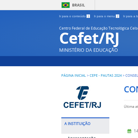
BRASIL
Ir para o conteúdo
1
Ir para o menu
2
Ir para a
Centro Federal de Educação Tecnológica Cel
Cefet/RJ
MINISTÉRIO DA EDUCAÇÃO
PÁGINA INICIAL
>
CEPE - PAUTAS 2024
>
CONSE
CO
Última a
A INSTITUIÇÃO
14