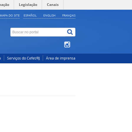
mação
Legislação
Canais
MAPA DO SITE
ESPAÑOL
ENGLISH
FRANÇAIS
o
Serviços do Cefet/RJ
Área de imprensa