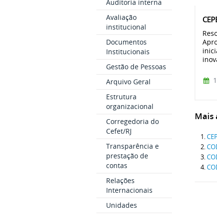
Auditoria interna
Avaliação
CEPE
institucional
Reso
Apro
Documentos
inic
Institucionais
inov
Gestão de Pessoas
1
Arquivo Geral
Estrutura
organizacional
Mais a
Corregedoria do
Cefet/RJ
CEP
Transparência e
COD
prestação de
COD
contas
COD
Relações
Internacionais
Unidades