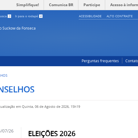
Simplifique!
Comunica BR
Participe
Acesso à infor
ACESSIBILIDADE
ALTO CONTRASTE
 busca
3
Ir para o rodapé
4
so Suckow da Fonseca
Perguntas frequentes
Contat
LHOS
NSELHOS
tualização em Quinta, 06 de Agosto de 2026, 15h19
/07/26
ELEIÇÕES 2026