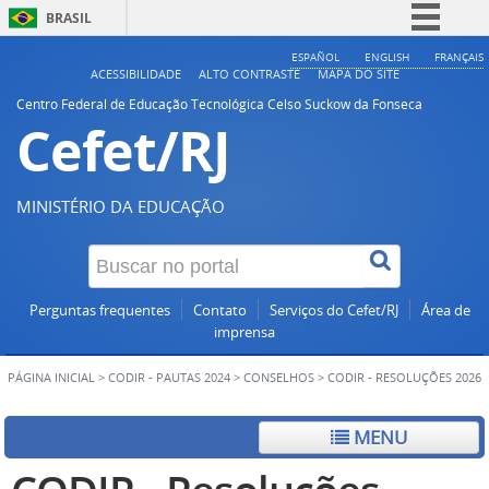
BRASIL
Simplifique!
ESPAÑOL
ENGLISH
FRANÇAIS
ACESSIBILIDADE
ALTO CONTRASTE
MAPA DO SITE
Comunica BR
Centro Federal de Educação Tecnológica Celso Suckow da Fonseca
Cefet/RJ
Participe
Acesso à informação
Legislação
MINISTÉRIO DA EDUCAÇÃO
Canais
Perguntas frequentes
Contato
Serviços do Cefet/RJ
Área de
imprensa
PÁGINA INICIAL
>
CODIR - PAUTAS 2024
>
CONSELHOS
>
CODIR - RESOLUÇÕES 2026
MENU