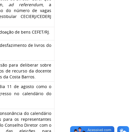
ram,
ad referendum
, a
ão do número de vagas
stibular CECIERJ/CEDERJ
 doação de bens CEFET/RJ.
 desfazimento de livros do
são para deliberar sobre
os de recurso da docente
s da Costa Barros.
 dia 11 de agosto como o
resso no calendário do
onsonância do calendário
s para os representantes
do Conselho Diretor com o
io das eleições para