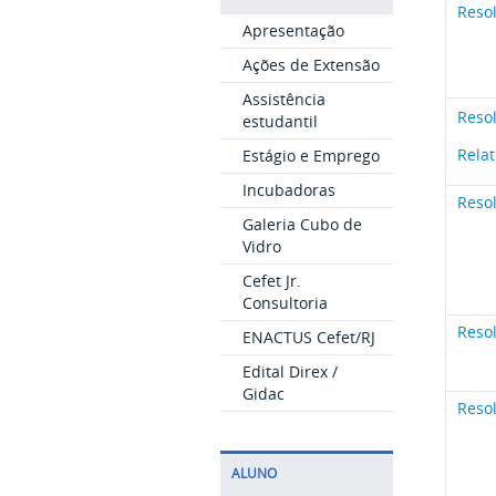
Reso
Apresentação
Ações de Extensão
Assistência
Reso
estudantil
Relat
Estágio e Emprego
Incubadoras
Reso
Galeria Cubo de
Vidro
Cefet Jr.
Consultoria
Reso
ENACTUS Cefet/RJ
Edital Direx /
Gidac
Reso
ALUNO