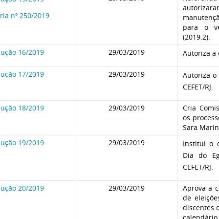
autoriza
ria nº 250/2019
manutenç
para o ve
(2019.2).
lução 16/2019
29/03/2019
Autoriza a
lução 17/2019
29/03/2019
Autoriza o
CEFET/RJ.
lução 18/2019
29/03/2019
Cria Comis
os process
Sara Marin
lução 19/2019
29/03/2019
Institui o
Dia do Eg
CEFET/RJ.
lução 20/2019
29/03/2019
Aprova a c
de eleiçõe
discentes 
calendár