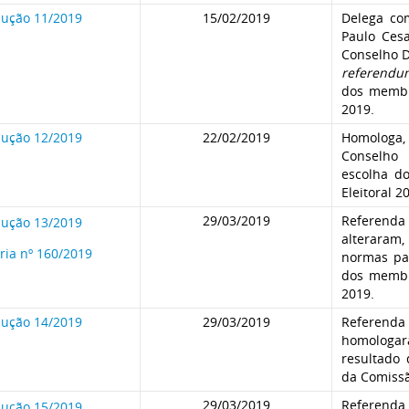
lução 11/2019
15/02/2019
Delega co
Paulo Cesa
Conselho D
referendu
dos membr
2019.
lução 12/2019
22/02/2019
Homolog
Conselho 
escolha d
Eleitoral 2
29/03/2019
Referenda 
lução 13/2019
alterara
ria nº 160/2019
normas pa
dos membr
2019.
lução 14/2019
29/03/2019
Referenda 
homologa
resultado
da Comissã
29/03/2019
Referenda 
lução 15/2019