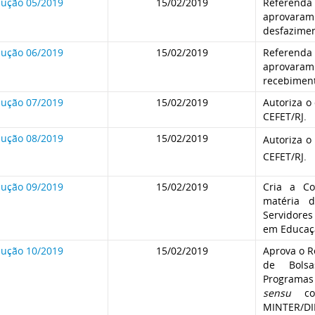
lução 05/2019
15/02/2019
Referenda 
aprova
desfazimen
lução 06/2019
15/02/2019
Referenda 
aprova
recebiment
lução 07/2019
15/02/2019
Autoriza o
CEFET/RJ.
lução 08/2019
15/02/2019
Autoriza o
CEFET/RJ.
lução 09/2019
15/02/2019
Cria a C
matéria d
Servidores
em Educaç
lução 10/2019
15/02/2019
Aprova o 
de Bols
Programas
sensu
com
MINTER/DI