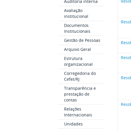
Reso
Auditoria interna
Avaliação
institucional
Reso
Documentos
Institucionais
Gestão de Pessoas
Reso
Arquivo Geral
Reso
Estrutura
organizacional
Corregedoria do
Reso
Cefet/RJ
Transparência e
prestação de
contas
Reso
Relações
Internacionais
Unidades