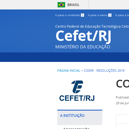
BRASIL
Ir para o conteúdo
1
Ir para o menu
2
Ir para a
Centro Federal de Educação Tecnológica Cel
Cefet/RJ
MINISTÉRIO DA EDUCAÇÃO
PÁGINA INICIAL
>
CODIR - RESOLUÇÕES 2019
CO
Publicad
29 de Ju
A INSTITUIÇÃO