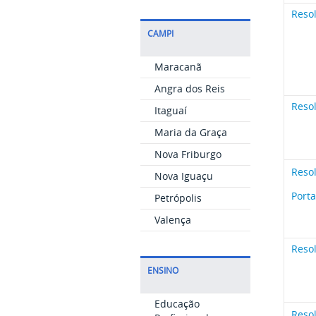
Reso
CAMPI
Maracanã
Angra dos Reis
Reso
Itaguaí
Maria da Graça
Nova Friburgo
Reso
Nova Iguaçu
Porta
Petrópolis
Valença
Reso
ENSINO
Educação
Reso