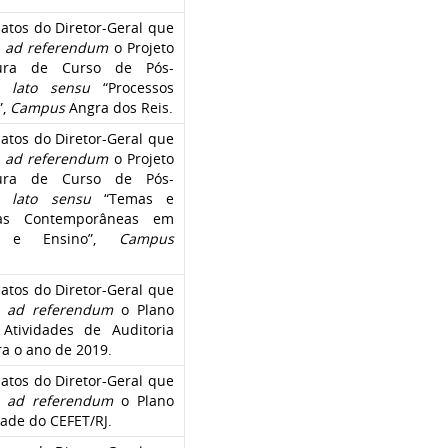
atos do Diretor-Geral que
m
ad referendum
o Projeto
ura de Curso de Pós-
ão
lato sensu
“Processos
”,
Campus
Angra dos Reis.
atos do Diretor-Geral que
m
ad referendum
o Projeto
ura de Curso de Pós-
ão
lato sensu
“Temas e
ivas Contemporâneas em
o e Ensino”,
Campus
atos do Diretor-Geral que
m
ad referendum
o Plano
Atividades de Auditoria
ra o ano de 2019.
atos do Diretor-Geral que
m
ad referendum
o Plano
dade do CEFET/RJ.