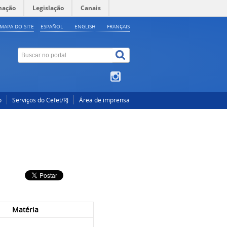
mação
Legislação
Canais
MAPA DO SITE
ESPAÑOL
ENGLISH
FRANÇAIS
o
Serviços do Cefet/RJ
Área de imprensa
Matéria