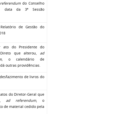
 referendum
do Conselho
 a data da 3ª Sessão
Relatório de Gestão do
2018
r ato do Presidente do
 Direto que alterou,
ad
m
, o calendário de
 dá outras providências.
 desfazimento de livros do
atos do Diretor-Geral que
am,
ad referendum
, o
o de material cedido pela