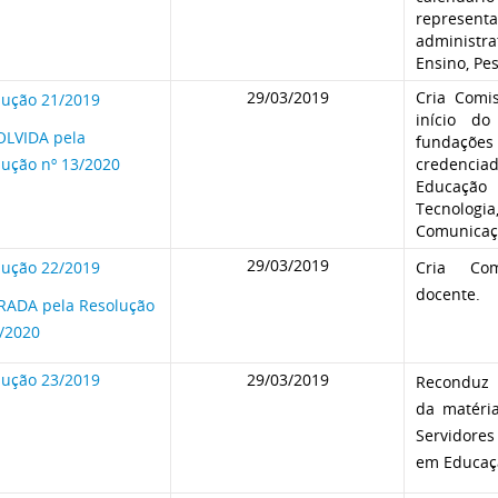
representa
administ
Ensino, Pe
29/03/2019
Cria Comi
lução 21/2019
início do
OLVIDA pela
fundações
lução nº 13/2020
credenciad
Educação 
Tecnol
Comunicaç
29/03/2019
lução 22/2019
Cria Com
docente.
RADA pela Resolução
4/2020
lução 23/2019
29/03/2019
Reconduz 
da matéria
Servidores
em Educaç