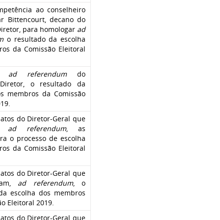
mpetência ao conselheiro
r Bittencourt, decano do
iretor, para homologar
ad
m
o resultado da escolha
os da Comissão Eleitoral
a,
ad referendum
do
Diretor, o resultado da
os membros da Comissão
019.
atos do Diretor-Geral que
m,
ad referendum
, as
ra o processo de escolha
os da Comissão Eleitoral
atos do Diretor-Geral que
ram,
ad referendum
, o
 da escolha dos membros
o Eleitoral 2019.
atos do Diretor-Geral que