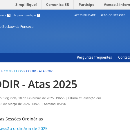
Simplifique!
Comunica BR
Participe
Acesso à infor
ACESSIBILIDADE
ALTO CONTRASTE
 busca
3
Ir para o rodapé
4
so Suckow da Fonseca
Perguntas frequentes
Contat
2
>
CONSELHOS
>
CODIR - ATAS 2025
DIR - Atas 2025
o: Segunda, 10 de Fevereiro de 2025, 19h56
|
Última atualização em
18 de Março de 2026, 13h20
|
Acessos: 85196
as Sessões Ordinárias
sessão ordinária de 2025