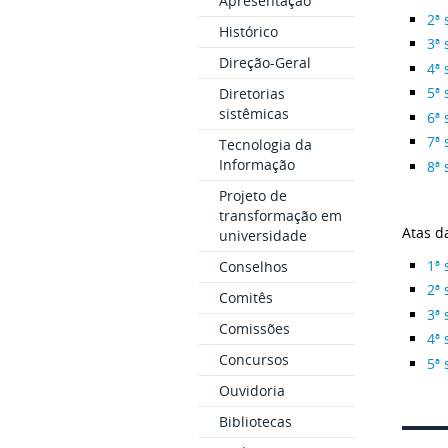
Apresentação
2ª 
Histórico
3ª 
Direção-Geral
4ª 
5ª 
Diretorias
sistêmicas
6ª 
7ª 
Tecnologia da
Informação
8ª 
Projeto de
transformação em
Atas d
universidade
1ª 
Conselhos
2ª 
Comitês
3ª 
Comissões
4ª 
Concursos
5ª 
Ouvidoria
Bibliotecas