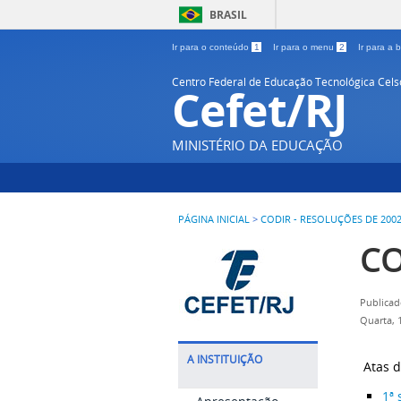
BRASIL
Ir para o conteúdo
1
Ir para o menu
2
Ir para a
Centro Federal de Educação Tecnológica Cel
Cefet/RJ
MINISTÉRIO DA EDUCAÇÃO
PÁGINA INICIAL
>
CODIR - RESOLUÇÕES DE 200
CO
Publicad
Quarta, 
A INSTITUIÇÃO
Atas d
1ª 