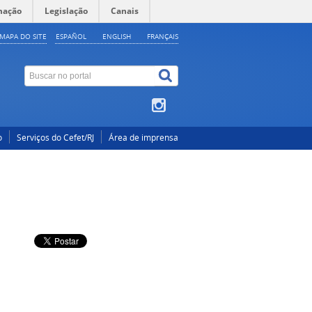
mação
Legislação
Canais
MAPA DO SITE
ESPAÑOL
ENGLISH
FRANÇAIS
o
Serviços do Cefet/RJ
Área de imprensa