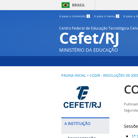
BRASIL
Ir para o conteúdo
1
Ir para o menu
2
Ir para a
Centro Federal de Educação Tecnológica Cel
Cefet/RJ
MINISTÉRIO DA EDUCAÇÃO
PÁGINA INICIAL
>
CODIR - RESOLUÇÕES DE 200
CO
Publicad
Segunda,
A INSTITUIÇÃO
Sessõe
1ª 