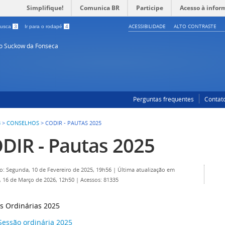
Simplifique!
Comunica BR
Participe
Acesso à infor
ACESSIBILIDADE
ALTO CONTRASTE
 busca
3
Ir para o rodapé
4
so Suckow da Fonseca
Perguntas frequentes
Contat
3
>
CONSELHOS
>
CODIR - PAUTAS 2025
DIR - Pautas 2025
o: Segunda, 10 de Fevereiro de 2025, 19h56
|
Última atualização em
 16 de Março de 2026, 12h50
|
Acessos: 81335
s Ordinárias 2025
Sessão ordinária 2025