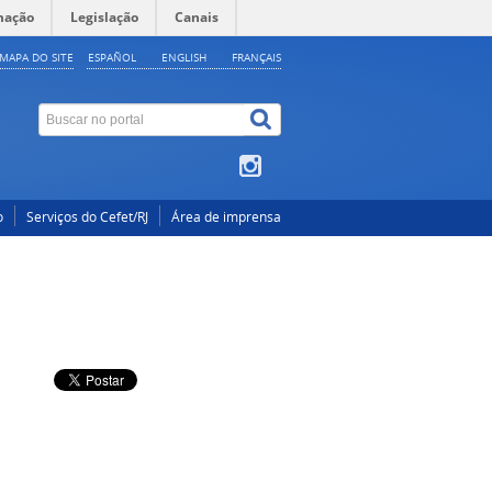
mação
Legislação
Canais
MAPA DO SITE
ESPAÑOL
ENGLISH
FRANÇAIS
o
Serviços do Cefet/RJ
Área de imprensa