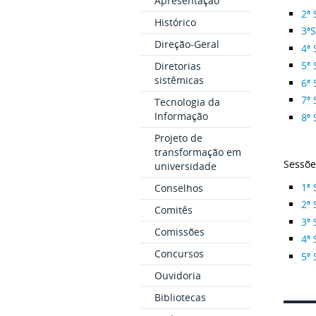
Apresentação
2ª 
Histórico
3ªS
Direção-Geral
4ª 
5ª 
Diretorias
sistêmicas
6ª 
7ª 
Tecnologia da
Informação
8ª 
Projeto de
transformação em
Sessõe
universidade
1ª 
Conselhos
2ª 
Comitês
3ª 
Comissões
4ª 
Concursos
5ª 
Ouvidoria
Bibliotecas