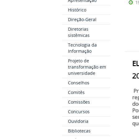
Apresentação
1
Histórico
Direção-Geral
Diretorias
sistêmicas
Tecnologia da
Informação
Projeto de
E
transformação em
universidade
2
Conselhos
Pr
Comitês
re
Comissões
do
Po
Concursos
se
Ouvidoria
qu
Bibliotecas