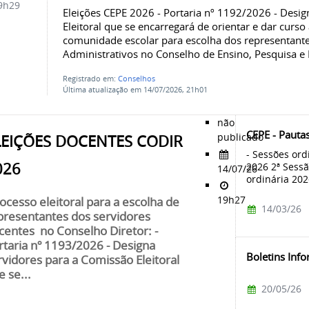
9h29
Eleições CEPE 2026 - Portaria nº 1192/2026 - Desi
Eleitoral que se encarregará de orientar e dar curs
comunidade escolar para escolha dos representante
Administrativos no Conselho de Ensino, Pesquisa e 
Registrado em:
Conselhos
Última atualização em 14/07/2026, 21h01
não
CEPE - Pauta
publicado
LEIÇÕES DOCENTES CODIR
- Sessões ord
026
2026 2ª Sessã
14/07/26
ordinária 20
19h27
ocesso eleitoral para a escolha de
14/03/26
presentantes dos servidores
centes no Conselho Diretor: -
rtaria nº 1193/2026 - Designa
Boletins Inf
rvidores para a Comissão Eleitoral
e se...
20/05/26