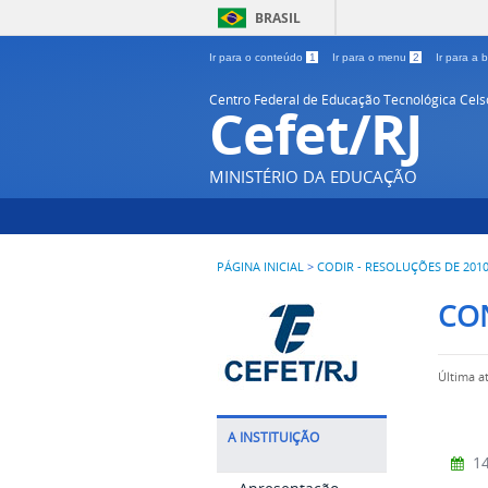
BRASIL
Ir para o conteúdo
1
Ir para o menu
2
Ir para a
Centro Federal de Educação Tecnológica Cel
Cefet/RJ
MINISTÉRIO DA EDUCAÇÃO
PÁGINA INICIAL
>
CODIR - RESOLUÇÕES DE 201
CO
Última a
A INSTITUIÇÃO
14