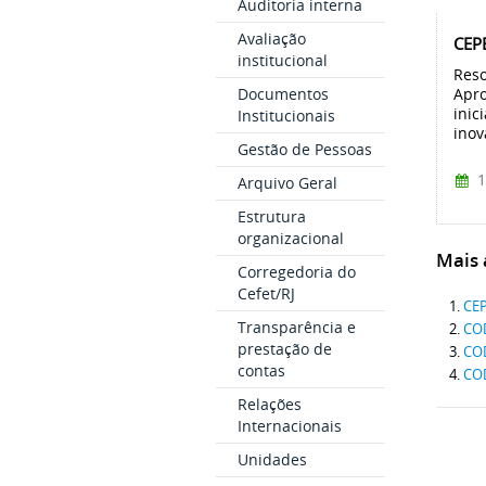
Auditoria interna
Avaliação
CEPE
institucional
Reso
Apro
Documentos
inic
Institucionais
inov
Gestão de Pessoas
1
Arquivo Geral
Estrutura
organizacional
Mais a
Corregedoria do
Cefet/RJ
CEP
Transparência e
COD
prestação de
COD
contas
COD
Relações
Internacionais
Unidades