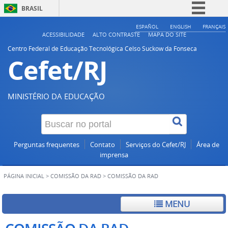
BRASIL
Simplifique!
ESPAÑOL
ENGLISH
FRANÇAIS
ACESSIBILIDADE
ALTO CONTRASTE
MAPA DO SITE
Comunica BR
Centro Federal de Educação Tecnológica Celso Suckow da Fonseca
Cefet/RJ
Participe
Acesso à informação
Legislação
MINISTÉRIO DA EDUCAÇÃO
Canais
Perguntas frequentes
Contato
Serviços do Cefet/RJ
Área de
imprensa
PÁGINA INICIAL
>
COMISSÃO DA RAD
>
COMISSÃO DA RAD
MENU