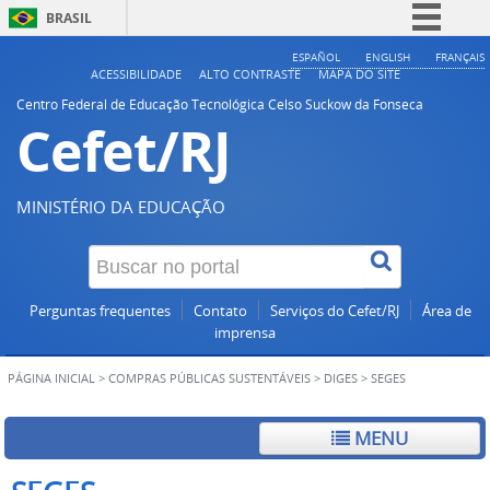
BRASIL
Simplifique!
ESPAÑOL
ENGLISH
FRANÇAIS
ACESSIBILIDADE
ALTO CONTRASTE
MAPA DO SITE
Comunica BR
Centro Federal de Educação Tecnológica Celso Suckow da Fonseca
Cefet/RJ
Participe
Acesso à informação
Legislação
MINISTÉRIO DA EDUCAÇÃO
Canais
Perguntas frequentes
Contato
Serviços do Cefet/RJ
Área de
imprensa
PÁGINA INICIAL
>
COMPRAS PÚBLICAS SUSTENTÁVEIS
>
DIGES
>
SEGES
MENU